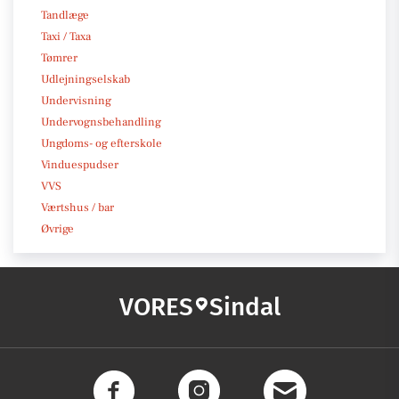
Tandlæge
Taxi / Taxa
Tømrer
Udlejningselskab
Undervisning
Undervognsbehandling
Ungdoms- og efterskole
Vinduespudser
VVS
Værtshus / bar
Øvrige
VORES
Sindal