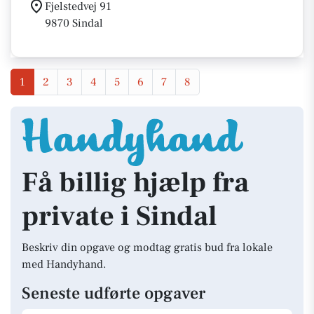
Fjelstedvej 91
9870 Sindal
1
2
3
4
5
6
7
8
Få billig hjælp fra
private i Sindal
Beskriv din opgave og modtag gratis bud fra lokale
med Handyhand.
Seneste udførte opgaver