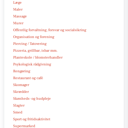
Læge
Maler
Massage
Murer
Offentlig forvaltning, forsvar og socialsikring
Organisation og forening
Piercing / Tatovering
Pizzeria, grillbar, isbar mm.
Planteskole / blomsterhandler
Psykologisk rådgivning
Rengøring
Restaurant og café
Skomager
Skrædder
Skønheds- og hudpleje
Slagter
Smed
Sport og fritidsaktivitet
Supermarked