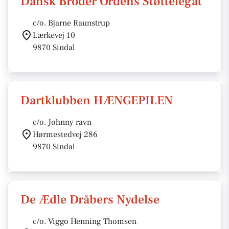
Dansk Broder Ordens Støttelegat
c/o. Bjarne Raunstrup
Lærkevej 10
9870 Sindal
Dartklubben HÆNGEPILEN
c/o. Johnny ravn
Hørmestedvej 286
9870 Sindal
De Ædle Dråbers Nydelse
c/o. Viggo Henning Thomsen