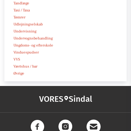
Tandlæge
Taxi / Taxa
Tømrer
Udlejningselskab
Undervisning
Undervognsbehandling
Ungdoms- og efterskole
Vinduespudser
VVS
Værtshus / bar
Øvrige
VORES
Sindal