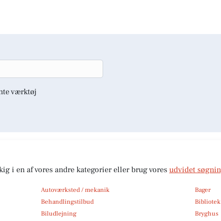
nte værktøj
kig i en af vores andre kategorier eller brug vores
udvidet søgni
Autoværksted / mekanik
Bager
Behandlingstilbud
Bibliote
Biludlejning
Bryghus