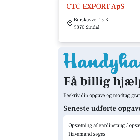
CTC EXPORT ApS
Burskovvej 15 B
9870 Sindal
Få billig hjæl
Beskriv din opgave og modtag grat
Seneste udførte opgav
Opsætning af gardinstang / opsæt
Havemand søges