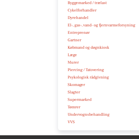
Byggemarked / trælast
Cykelforhandler
Dyrehandel
El-, gas-, vand- og fjernvarmeforsyning
Entreprenør
Gartner
Købmand og døgnkiosk
Læge
Murer
Piercing / Tatovering
Psykologisk rådgivning
Skomager
Slagter
Supermarked
Tømrer
Undervognsbehandling
VVS