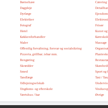
Børnehave
Catering
Dagpleje
Detailha
Dyrlæge
Ejendom
Elektriker
Elektroni
Fotograf
Frisør
Hotel
Kunst og 
Køkkenforhandler
Køreskol
Maler
Massage
Offentlig forvaltning, forsvar og socialsikring
Organisa
Pizzeria, grillbar, isbar mm.
Plantesk
Rengøring
Restauran
Skrædder
Skønheds
Smed
Sport og f
Tandlæge
Taxi / Tax
Udlejningselskab
Undervis
Ungdoms- og efterskole
Vindues
Værtshus / bar
Øvrige