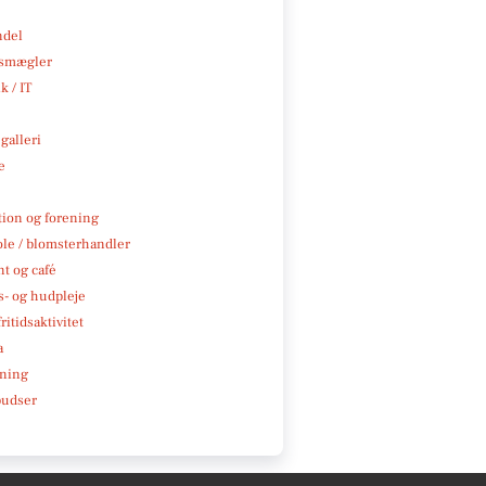
ndel
smægler
k / IT
galleri
e
tion og forening
ole / blomsterhandler
t og café
- og hudpleje
ritidsaktivitet
a
ning
pudser