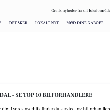
Gratis nyheder fra
dit
lokalområde
V
DET SKER
LOKALT NYT
MØD DINE NABOER
DAL - SE TOP 10 BILFORHANDLERE
 dig. I vores
overblik finder du service- og bilforhandler