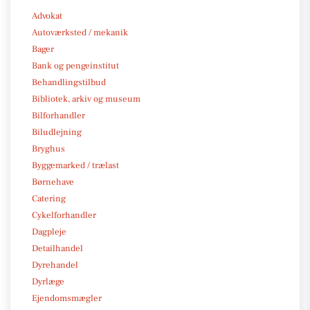
Advokat
Autoværksted / mekanik
Bager
Bank og pengeinstitut
Behandlingstilbud
Bibliotek, arkiv og museum
Bilforhandler
Biludlejning
Bryghus
Byggemarked / trælast
Børnehave
Catering
Cykelforhandler
Dagpleje
Detailhandel
Dyrehandel
Dyrlæge
Ejendomsmægler