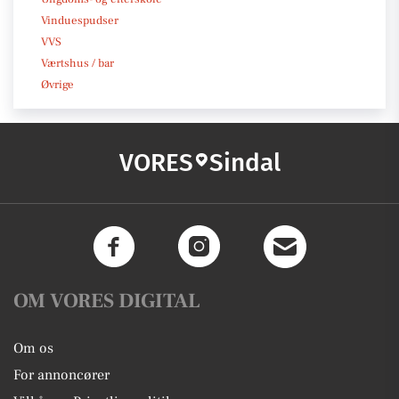
Vinduespudser
VVS
Værtshus / bar
Øvrige
VORES
Sindal
OM VORES DIGITAL
Om os
For annoncører