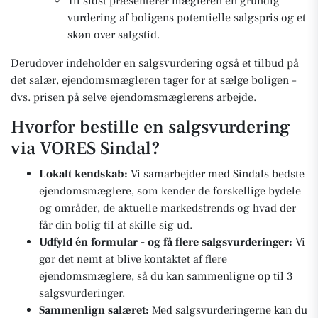
Til sidst præsenterer mægleren en grundig
vurdering af boligens potentielle salgspris og et
skøn over salgstid.
Derudover indeholder en salgsvurdering også et tilbud på
det salær, ejendomsmægleren tager for at sælge boligen –
dvs. prisen på selve ejendomsmæglerens arbejde.
Hvorfor bestille en salgsvurdering
via VORES Sindal?
Lokalt kendskab:
Vi samarbejder med Sindals bedste
ejendomsmæglere, som kender de forskellige bydele
og områder, de aktuelle markedstrends og hvad der
får din bolig til at skille sig ud.
Udfyld én formular - og få flere salgsvurderinger:
Vi
gør det nemt at blive kontaktet af flere
ejendomsmæglere, så du kan sammenligne op til 3
salgsvurderinger.
Sammenlign salæret:
Med salgsvurderingerne kan du