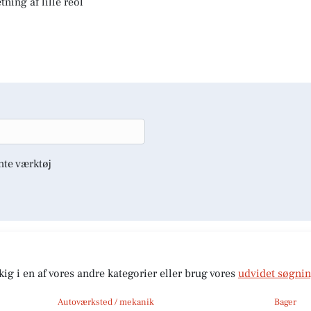
ning af lille reol
nte værktøj
kig i en af vores andre kategorier eller brug vores
udvidet søgni
Autoværksted / mekanik
Bager