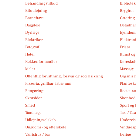
Behandlingstilbud
Bibliote
Biludlejning
Bryghus
Børnehave
Catering
Dagpleje
Detailha
Dyrlæge
Ejendom
Elektriker
Elektroni
Fotograf
Frisør
Hotel
Kunst og 
Køkkenforhandler
Køreskol
Maler
Massage
Offentlig forvaltning, forsvar og socialsikring
Organisa
Pizzeria, grillbar, isbar mm.
Plantesk
Rengøring
Restauran
Skrædder
Skønheds
Smed
Sport og f
Tandlæge
Taxi / Tax
Udlejningselskab
Undervis
Ungdoms- og efterskole
Vindues
Værtshus / bar
Øvrige