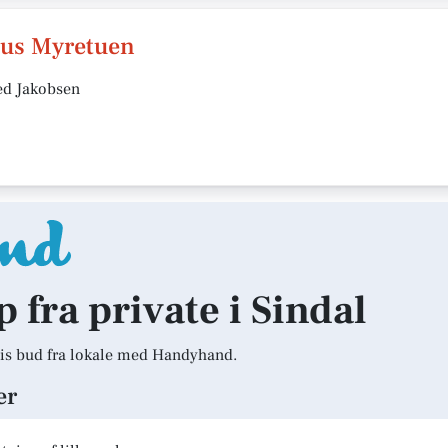
hus Myretuen
ed Jakobsen
p fra private i Sindal
is bud fra lokale med Handyhand.
er