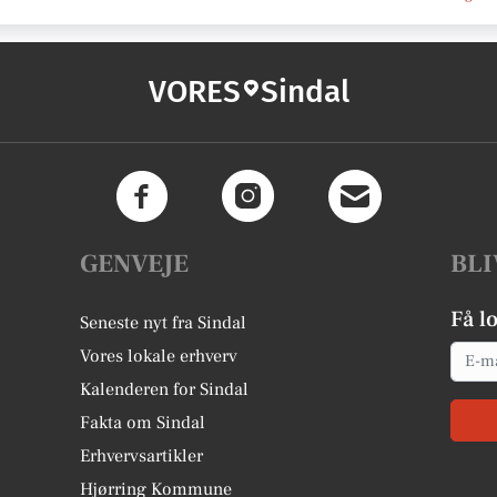
VORES
Sindal
GENVEJE
BLI
Få l
Seneste nyt fra Sindal
Email
Vores lokale erhverv
Kalenderen for Sindal
Fakta om Sindal
Erhvervsartikler
Hjørring Kommune