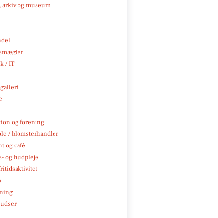
k, arkiv og museum
ndel
smægler
k / IT
galleri
e
tion og forening
ole / blomsterhandler
t og café
- og hudpleje
ritidsaktivitet
a
ning
pudser