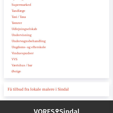
Supermarked
Tandlæge
Taxi / Taxa
Tømrer
Udlejningselskab
Undervisning
Undervognsbehandling
Ungdoms- og efterskole
Vinduespudser
VVS
Værtshus / bar
Øvrige
Få tilbud fra lokale malere i Sindal
VORES
Sindal