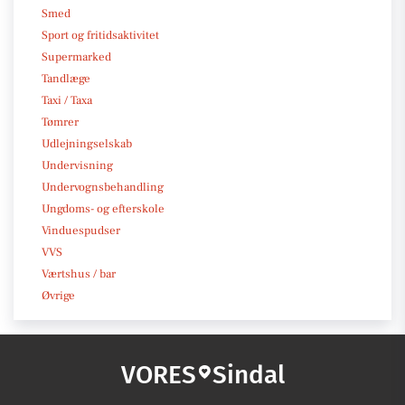
Smed
Sport og fritidsaktivitet
Supermarked
Tandlæge
Taxi / Taxa
Tømrer
Udlejningselskab
Undervisning
Undervognsbehandling
Ungdoms- og efterskole
Vinduespudser
VVS
Værtshus / bar
Øvrige
VORES
Sindal