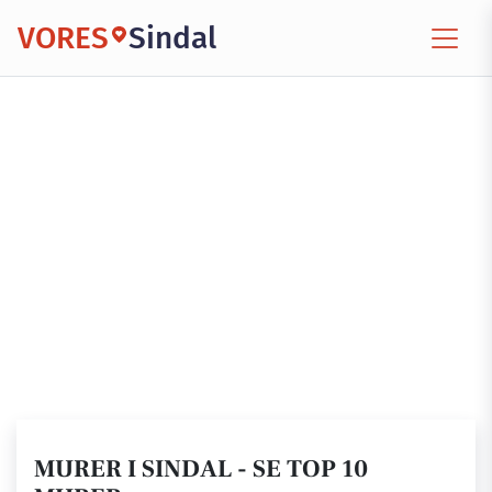
VORES
Sindal
MURER I SINDAL - SE TOP 10