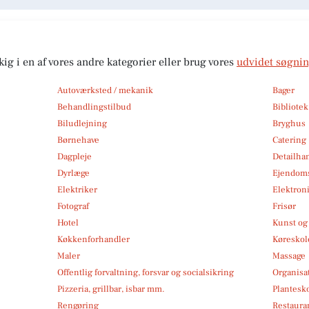
kig i en af vores andre kategorier eller brug vores
udvidet søgni
Autoværksted / mekanik
Bager
Behandlingstilbud
Bibliote
Biludlejning
Bryghus
Børnehave
Catering
Dagpleje
Detailha
Dyrlæge
Ejendom
Elektriker
Elektroni
Fotograf
Frisør
Hotel
Kunst og 
Køkkenforhandler
Køreskol
Maler
Massage
Offentlig forvaltning, forsvar og socialsikring
Organisa
Pizzeria, grillbar, isbar mm.
Plantesk
Rengøring
Restauran