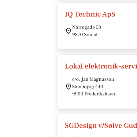
IQ Technic ApS
Nørregade 53
9870 Sindal
Lokal elektronik-serv
c/o. Jan Magnusson
Stenhøjvej 444
9900 Frederikshavn
SGDesign v/Sølve G