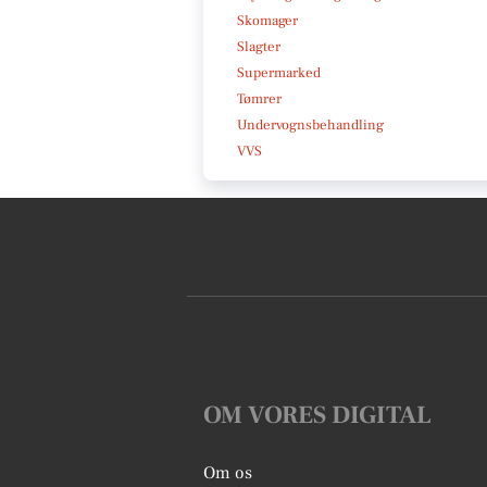
Skomager
Slagter
Supermarked
Tømrer
Undervognsbehandling
VVS
OM VORES DIGITAL
Om os