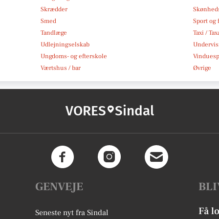
Skrædder
Skønheds
Smed
Sport og f
Tandlæge
Taxi / Tax
Udlejningselskab
Undervis
Ungdoms- og efterskole
Vindues
Værtshus / bar
Øvrige
VORES
Sindal
GENVEJE
BLI
Få l
Seneste nyt fra Sindal