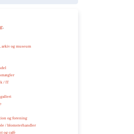
ng
.
k, arkiv og museum
ndel
smægler
k / IT
galleri
e
tion og forening
ole / blomsterhandler
t og café