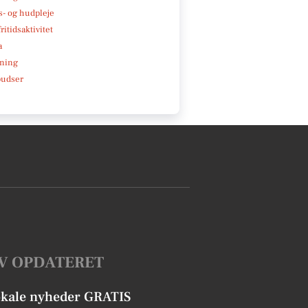
- og hudpleje
ritidsaktivitet
a
ning
pudser
V OPDATERET
okale nyheder GRATIS