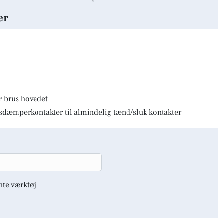
er
r brus hovedet
lysdæmperkontakter til almindelig tænd/sluk kontakter
nte værktøj