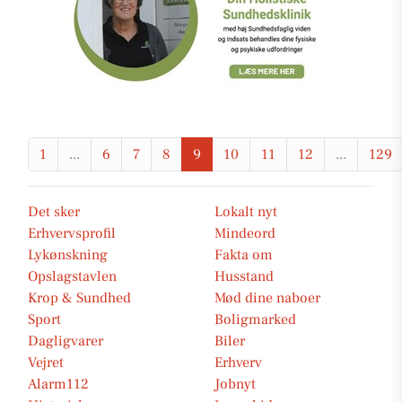
1
...
6
7
8
9
10
11
12
...
129
Det sker
Lokalt nyt
Erhvervsprofil
Mindeord
Lykønskning
Fakta om
Opslagstavlen
Husstand
Krop & Sundhed
Mød dine naboer
Sport
Boligmarked
Dagligvarer
Biler
Vejret
Erhverv
Alarm112
Jobnyt