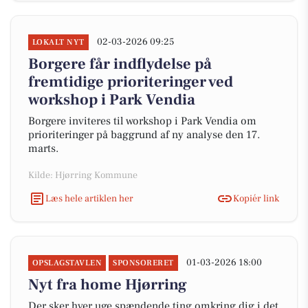
02-03-2026 09:25
LOKALT NYT
Borgere får indflydelse på
fremtidige prioriteringer ved
workshop i Park Vendia
Borgere inviteres til workshop i Park Vendia om
prioriteringer på baggrund af ny analyse den 17.
marts.
Kilde: Hjørring Kommune
Læs hele artiklen her
Kopiér link
01-03-2026 18:00
OPSLAGSTAVLEN
SPONSORERET
Nyt fra home Hjørring
Der sker hver uge spændende ting omkring dig i det