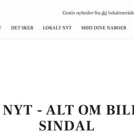
Gratis nyheder fra
dit
lokalområde
V
DET SKER
LOKALT NYT
MØD DINE NABOER
NYT - ALT OM BIL
SINDAL