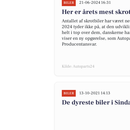
21-06-2024 16:31
BILER
Her er årets mest skr
Antallet af skrotbiler har været n
2024 tyder ikke på, at den udvikl
helt i top over dem, danskerne har
viser en ny opgørelse, som Autopa
Producentansvar.
Kilde: Autoparts24
13-10-2021 14:13
BILER
De dyreste biler i Sinda