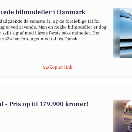
ottede bilmodeller i Danmark
edadgående de seneste år, og de foreløbige tal for
ing er ved at vende. Men en række bilmodeller er dog
 skilt sig af med i årets første seks måneder. Det
rts24 har foretaget med tal fra Dansk
Kopiér link
l - Pris op til 179.900 kroner!