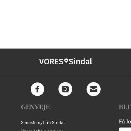
VORES
Sindal
GENVEJE
BLI
Få l
Seneste nyt fra Sindal
Email