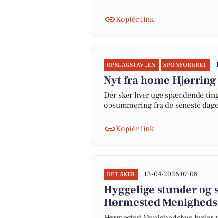
Kopiér link
OPSLAGSTAVLEN
SPONSORERET
Nyt fra home Hjørring
Der sker hver uge spændende ting 
opsummering fra de seneste dag
Kopiér link
13-04-2026 07:08
DET SKER
Hyggelige stunder og 
Hørmested Menigheds
Hørmested Menighedshus byder p