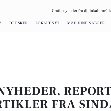
Gratis nyheder fra
dit
lokalområde
V
DET SKER
LOKALT NYT
MØD DINE NABOER
NYHEDER, REPOR
RTIKLER FRA SIND