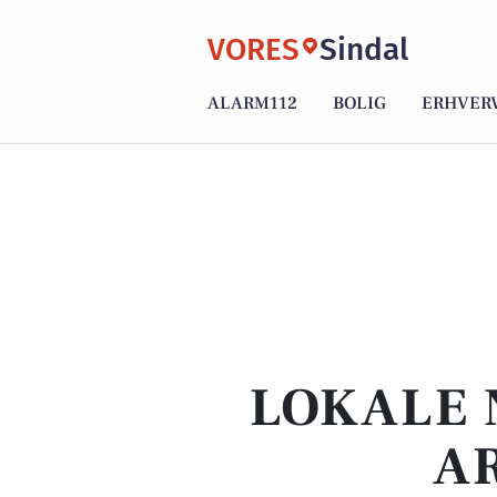
VORES
Sindal
ALARM112
BOLIG
ERHVER
LOKALE 
A