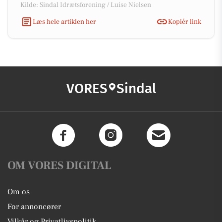
Kilde: Sindal Idrætsforening / Luise Nielsen
Læs hele artiklen her
Kopiér link
VORES
Sindal
OM VORES DIGITAL
Om os
For annoncører
Vilkår og Privatlivspolitik