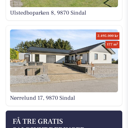
Ulstedboparken 8, 9870 Sindal
2.495.000 kr
2
177 m
Nørrelund 17, 9870 Sindal
FÅ TRE GRATIS