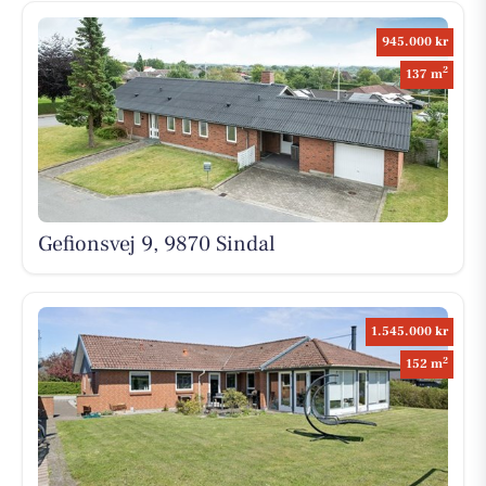
945.000 kr
2
137 m
Gefionsvej 9, 9870 Sindal
1.545.000 kr
2
152 m