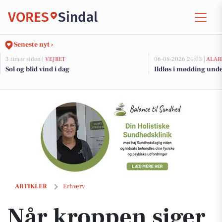
VORES
Sindal
Seneste nyt ›
3 timer siden |
VEJRET
06-08-2026 20:03 |
ALAR
Sol og blid vind i dag
Ildløs i mødding und
Når kroppen siger stop: Jytte hjælper mennesker videre med Correct
ARTIKLER
Erhverv
Når kroppen siger