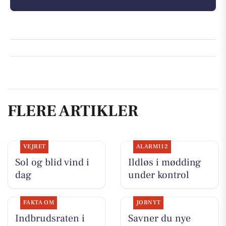
FLERE ARTIKLER
VEJRET
ALARM112
Sol og blid vind i
Ildløs i mødding
dag
under kontrol
FAKTA OM
JOBNYT
Indbrudsraten i
Savner du nye