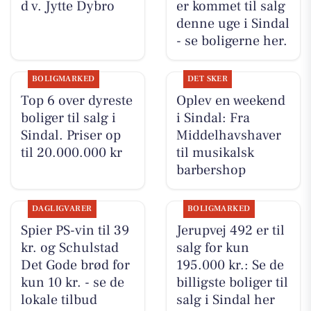
d v. Jytte Dybro
er kommet til salg
denne uge i Sindal
- se boligerne her.
BOLIGMARKED
DET SKER
Top 6 over dyreste
Oplev en weekend
boliger til salg i
i Sindal: Fra
Sindal. Priser op
Middelhavshaver
til 20.000.000 kr
til musikalsk
barbershop
DAGLIGVARER
BOLIGMARKED
Spier PS-vin til 39
Jerupvej 492 er til
kr. og Schulstad
salg for kun
Det Gode brød for
195.000 kr.: Se de
kun 10 kr. - se de
billigste boliger til
lokale tilbud
salg i Sindal her