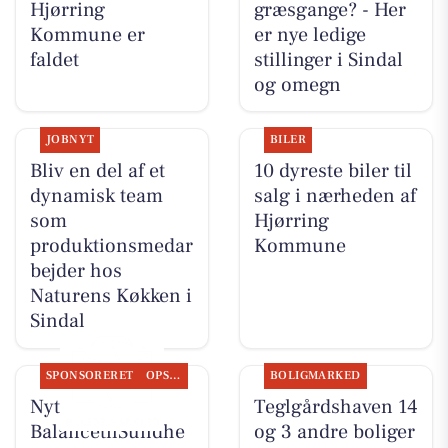
Hjørring
græsgange? - Her
Kommune er
er nye ledige
faldet
stillinger i Sindal
og omegn
JOBNYT
BILER
Bliv en del af et
10 dyreste biler til
dynamisk team
salg i nærheden af
som
Hjørring
produktionsmedar
Kommune
bejder hos
Naturens Køkken i
Sindal
SPONSORERET
OPSLAGSTAVLEN
BOLIGMARKED
Nyt fra
Teglgårdshaven 14
BalancetilSundhe
og 3 andre boliger