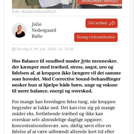
Foto: Balancetilsundhed
.
Del artikel
Julie
Nedergaard
Balle
Besøg virksomheden
Tirsdag d. 09. jun. 2026 - kl. 15:30
Hos Balance til sundhed møder Jytte mennesker,
der kæmper med træthed, stress, angst, uro og
følelsen af, at kroppen ikke længere vil det samme
som hovedet. Med Corrective Sound-behandlinger
ønsker hun at hjælpe både børn, unge og voksne
til mere balance, energi og overskud.
For mange kan hverdagen føles tung, når kroppen
begynder at lukke ned. Det kan vise sig på mange
måder eks. fortløbende træthed og ikke kan
overskue selv almindelige daglige opgaver,
koncentrationsbesvær, uro, dårlig søvn eller en
følelse af at være udbrændt allerede kort tid efter