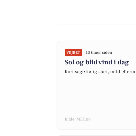
10 timer siden
VEJRET
Sol og blid vind i dag
Kort sagt: kølig start, mild efter
Kilde: MET.no