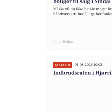
boliger til salg i Sindal
Måske vil du ikke betale meget for
håndværkertilbud? Lige her finder d
Kilde: Boliga
01-08-2026 10:02
FAKTA OM
Indbrudsraten i Hjørr