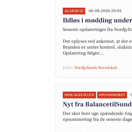
06-08-2026 20:03
ALARM112
Ildløs i mødding under
Seneste opdateringer fra Nordjyl
Det oplyses ved ankomst, at der e
Branden er under kontrol, slukni
Opdatering følger....
Kilde:
Nordjyllands Beredskab
OPSLAGSTAVLEN
SPONSORERET
Nyt fra BalancetilSund
Der sker hver uge spændende ting 
opsummering fra de seneste dag