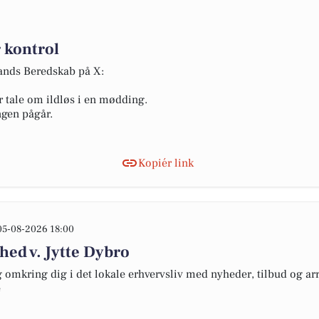
 kontrol
lands Beredskab på X:
r tale om ildløs i en mødding.
ngen pågår.
Kopiér link
05-08-2026 18:00
hed v. Jytte Dybro
omkring dig i det lokale erhvervsliv med nyheder, tilbud og arr
e