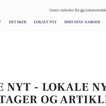
Gratis nyheder fra
dit
lokalområde
V
DET SKER
LOKALT NYT
MØD DINE NABOER
E NYT - LOKALE N
TAGER OG ARTIKL