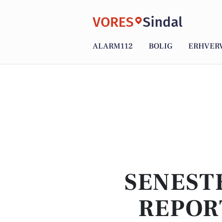
VORES
Sindal
ALARM112
BOLIG
ERHVER
SENEST
REPOR