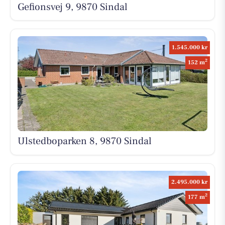
Gefionsvej 9, 9870 Sindal
1.545.000 kr
2
152 m
Ulstedboparken 8, 9870 Sindal
2.495.000 kr
2
177 m