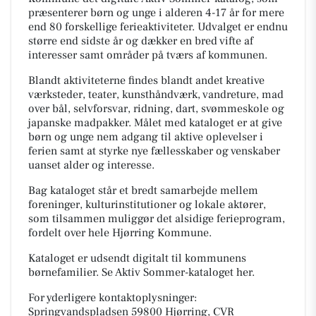
præsenterer børn og unge i alderen 4-17 år for mere
end 80 forskellige ferieaktiviteter. Udvalget er endnu
større end sidste år og dækker en bred vifte af
interesser samt områder på tværs af kommunen.
Blandt aktiviteterne findes blandt andet kreative
værksteder, teater, kunsthåndværk, vandreture, mad
over bål, selvforsvar, ridning, dart, svømmeskole og
japanske madpakker. Målet med kataloget er at give
børn og unge nem adgang til aktive oplevelser i
ferien samt at styrke nye fællesskaber og venskaber
uanset alder og interesse.
Bag kataloget står et bredt samarbejde mellem
foreninger, kulturinstitutioner og lokale aktører,
som tilsammen muliggør det alsidige ferieprogram,
fordelt over hele Hjørring Kommune.
Kataloget er udsendt digitalt til kommunens
børnefamilier. Se Aktiv Sommer-kataloget her.
For yderligere kontaktoplysninger:
Springvandspladsen 59800 Hjørring, CVR