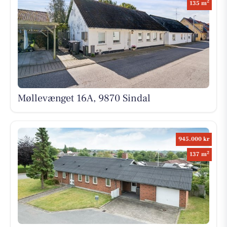
2
135 m
Møllevænget 16A, 9870 Sindal
945.000 kr
2
137 m