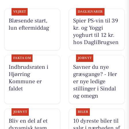
VEJRET
DAGLIGVARER
Blæsende start,
Spier PS-vin til 39
lun eftermiddag
kr. og Yoggi
yoghurt til 12 kr.
hos DagliBrugsen
FAKTA OM
JOBNYT
Indbrudsraten i
Savner du nye
Hjørring
græsgange? - Her
Kommune er
er nye ledige
faldet
stillinger i Sindal
og omegn
JOBNYT
BILER
Bliv en del af et
10 dyreste biler til
dynamisk team
salg i nærheden af