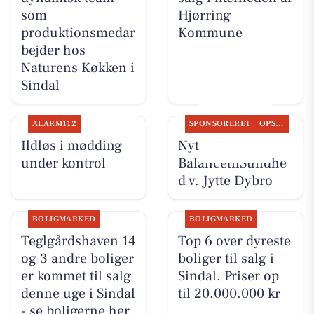
som
Hjørring
produktionsmedar
Kommune
bejder hos
Naturens Køkken i
Sindal
ALARM112
SPONSORERET
OPSLAGSTAVLEN
Ildløs i mødding
Nyt fra
under kontrol
BalancetilSundhe
d v. Jytte Dybro
BOLIGMARKED
BOLIGMARKED
Teglgårdshaven 14
Top 6 over dyreste
og 3 andre boliger
boliger til salg i
er kommet til salg
Sindal. Priser op
denne uge i Sindal
til 20.000.000 kr
- se boligerne her.