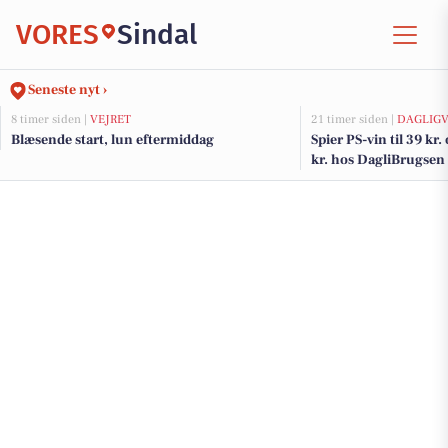
VORES
Sindal
Seneste nyt ›
8 timer siden |
VEJRET
21 timer siden |
DAGLIGV
Blæsende start, lun eftermiddag
Spier PS-vin til 39 kr.
kr. hos DagliBrugsen