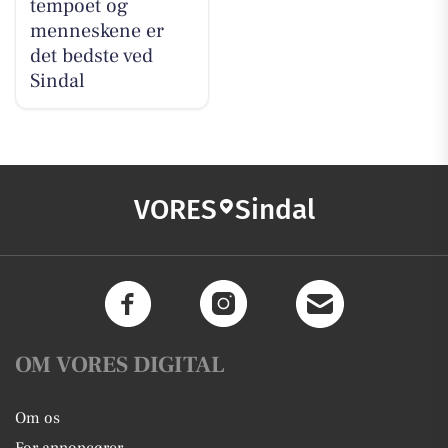
tempoet og
menneskene er
det bedste ved
Sindal
VORES
Sindal
OM VORES DIGITAL
Om os