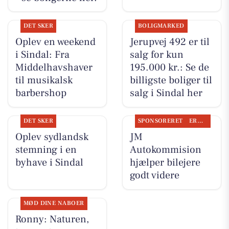
DET SKER
BOLIGMARKED
Oplev en weekend
Jerupvej 492 er til
i Sindal: Fra
salg for kun
Middelhavshaver
195.000 kr.: Se de
til musikalsk
billigste boliger til
barbershop
salg i Sindal her
DET SKER
SPONSORERET
ERHVERV
Oplev sydlandsk
JM
stemning i en
Autokommision
byhave i Sindal
hjælper bilejere
godt videre
MØD DINE NABOER
Ronny: Naturen,