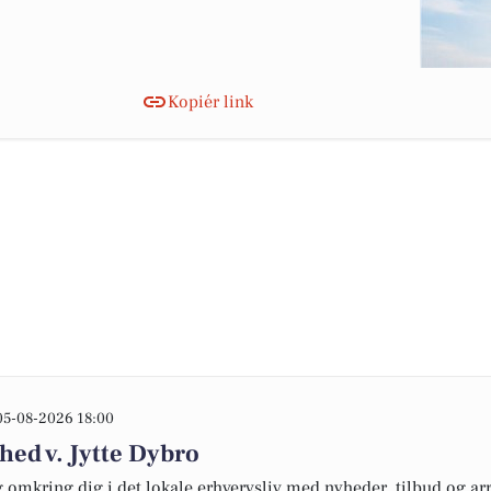
Kopiér link
05-08-2026 18:00
hed v. Jytte Dybro
omkring dig i det lokale erhvervsliv med nyheder, tilbud og arr