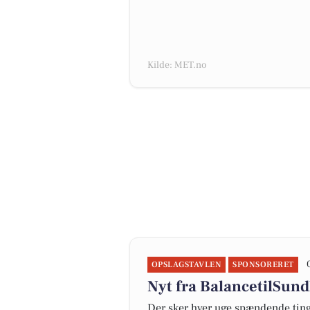
Kilde: MET.no
OPSLAGSTAVLEN
SPONSORERET
Nyt fra BalancetilSund
Der sker hver uge spændende ting 