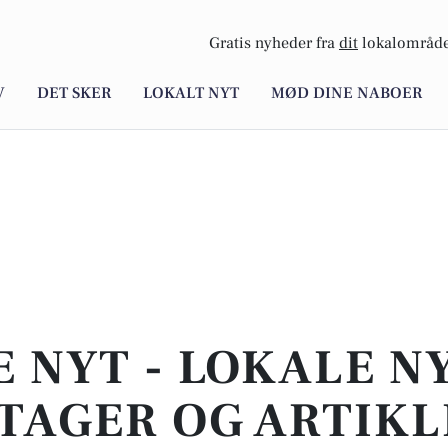
Gratis nyheder fra
dit
lokalområde
V
DET SKER
LOKALT NYT
MØD DINE NABOER
E NYT - LOKALE N
TAGER OG ARTIKL