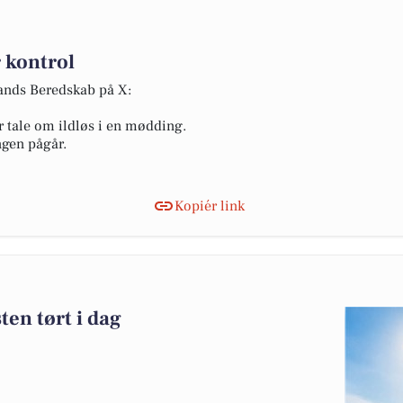
 kontrol
lands Beredskab på X:
r tale om ildløs i en mødding.
ngen pågår.
Kopiér link
en tørt i dag