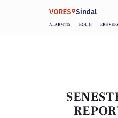
VORES
Sindal
ALARM112
BOLIG
ERHVER
SENEST
REPOR