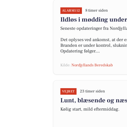
8 timer siden
ALARM112
Ildløs i mødding under
Seneste opdateringer fra Nordjyl
Det oplyses ved ankomst, at der e
Branden er under kontrol, slukni
Opdatering følger....
Kilde:
Nordjyllands Beredskab
23 timer siden
VEJRET
Lunt, blæsende og næst
Kølig start, mild eftermiddag.