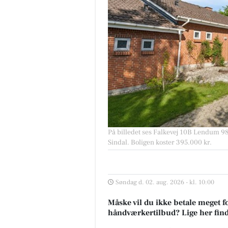
På billedet ses Falkevej 10B Lendum 9870
Sindal. Boligen koster 395.000 kr.
Søndag d. 02. aug. 2026 - kl. 10:00
Måske vil du ikke betale meget fo
håndværkertilbud? Lige her finder