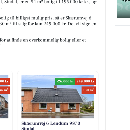
 Sindal, er en 84 m² bolig til 195.000 kr kr., og
.
olig til billigst mulig pris, så er Skærumvej 6
 m² til salg for kun 249.000 kr. Det vil sige en
for at finde en overkommelig bolig eller et
!
00 kr
-26.000 kr
249.000 kr
2
2
84 m
130 m
Skærumvej 6 Lendum 9870
Sindal