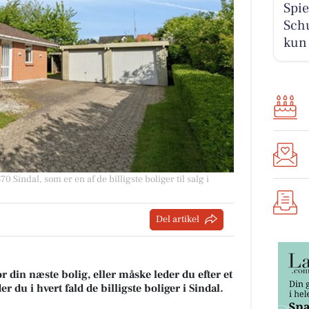
Spie
Schu
kun 
 Sindal, som er en af de billigste boliger til salg i
Del artikel
r din næste bolig, eller måske leder du efter et
 du i hvert fald de billigste boliger i Sindal.