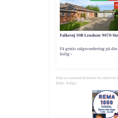
1
Falkevej 10B Lendum 9870 Sin
Få gratis salgsvurdering på din
bolig ›
Data er automatisk hentet fra eksterne 
Kilde: Boliga