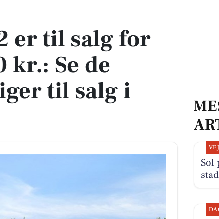
kr.: Se de billigste boliger til salg i Sindal her
 er til salg for
 kr.: Se de
iger til salg i
ME
AR
VE
Sol 
stad
DA