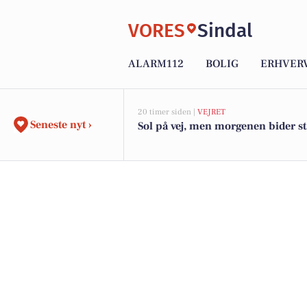
VORES
Sindal
ALARM112
BOLIG
ERHVER
20 timer siden |
VEJRET
Seneste nyt ›
Sol på vej, men morgenen bider s