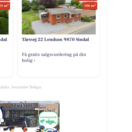
2
2
25 m
106 m
dal
Tårsvej 22 Lendum 9870 Sindal
Få gratis salgsvurdering på din
bolig ›
kilder, herunder Boliga.