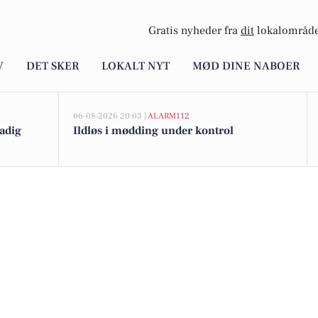
Gratis nyheder fra
dit
lokalområde
V
DET SKER
LOKALT NYT
MØD DINE NABOER
06-08-2026 20:03 |
ALARM112
tadig
Ildløs i mødding under kontrol