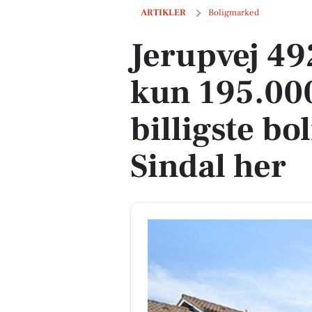
Jerupvej 492 er til salg for kun 195.000 
ARTIKLER
Boligmarked
Jerupvej 492
kun 195.000
billigste bol
Sindal her