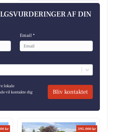
ALGSVURDERINGER AF DIN
Email *
re lokale
Bliv kontaktet
e vil kontakte dig
00 kr
395.000 kr