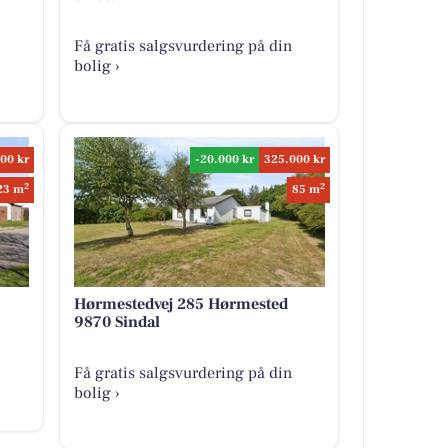
Få gratis salgsvurdering på din
bolig ›
00 kr
-20.000 kr
325.000 kr
2
2
23 m
85 m
Hørmestedvej 285 Hørmested
9870 Sindal
Få gratis salgsvurdering på din
bolig ›