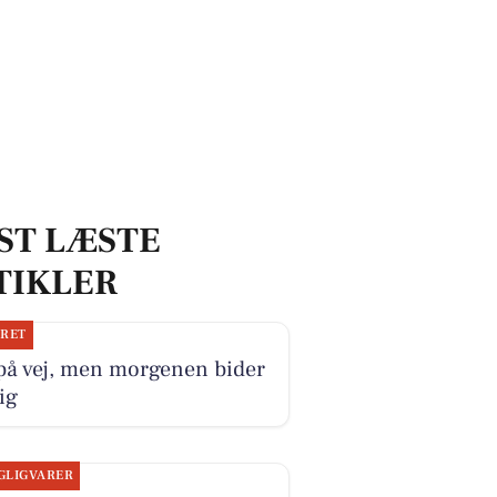
ST LÆSTE
TIKLER
JRET
på vej, men morgenen bider
ig
GLIGVARER