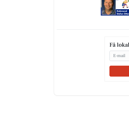
Få loka
Email