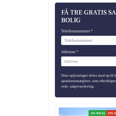
FÅ TRE GRATIS S
BOLIG
Telefonnummer *
Adresse *
Adresse
Dine oplysninger deles med op til t
ejendomsmæglere, som efterfølgend
vedr. salgsvurdering.
-80.000 kr
395.0