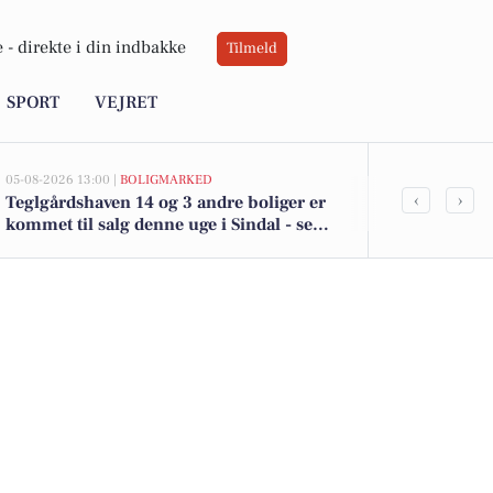
 -
direkte i din indbakke
Tilmeld
SPORT
VEJRET
05-08-2026 13:00 |
BOLIGMARKED
05-08-2026 13:00
‹
›
Teglgårdshaven 14 og 3 andre boliger er
Top 6 over dy
kommet til salg denne uge i Sindal - se
Priser op til
boligerne her.