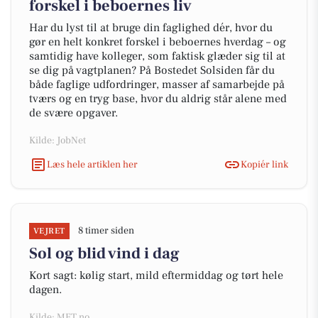
forskel i beboernes liv
Har du lyst til at bruge din faglighed dér, hvor du
gør en helt konkret forskel i beboernes hverdag – og
samtidig have kolleger, som faktisk glæder sig til at
se dig på vagtplanen? På Bostedet Solsiden får du
både faglige udfordringer, masser af samarbejde på
tværs og en tryg base, hvor du aldrig står alene med
de svære opgaver.
Kilde: JobNet
Læs hele artiklen her
Kopiér link
8 timer siden
VEJRET
Sol og blid vind i dag
Kort sagt: kølig start, mild eftermiddag og tørt hele
dagen.
Kilde: MET.no