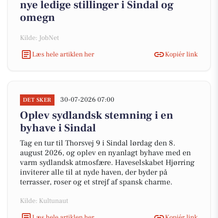
nye ledige stillinger i Sindal og
omegn
Kilde: JobNet
Læs hele artiklen her
Kopiér link
30-07-2026 07:00
DET SKER
Oplev sydlandsk stemning i en
byhave i Sindal
Tag en tur til Thorsvej 9 i Sindal lørdag den 8.
august 2026, og oplev en nyanlagt byhave med en
varm sydlandsk atmosfære. Haveselskabet Hjørring
inviterer alle til at nyde haven, der byder på
terrasser, roser og et strejf af spansk charme.
Kilde: Kultunaut
Læs hele artiklen her
Kopiér link