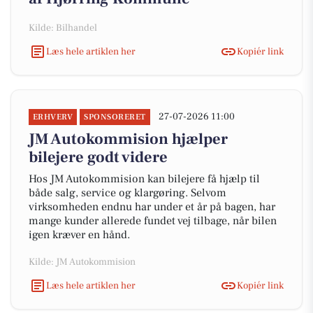
Kilde: Bilhandel
Læs hele artiklen her
Kopiér link
27-07-2026 11:00
ERHVERV
SPONSORERET
JM Autokommision hjælper
bilejere godt videre
Hos JM Autokommision kan bilejere få hjælp til
både salg, service og klargøring. Selvom
virksomheden endnu har under et år på bagen, har
mange kunder allerede fundet vej tilbage, når bilen
igen kræver en hånd.
Kilde: JM Autokommision
Læs hele artiklen her
Kopiér link