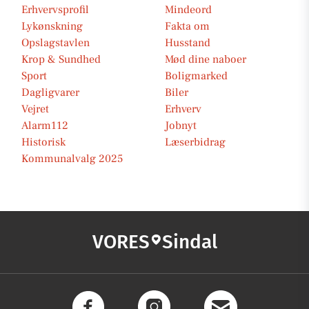
Erhvervsprofil
Mindeord
Lykønskning
Fakta om
Opslagstavlen
Husstand
Krop & Sundhed
Mød dine naboer
Sport
Boligmarked
Dagligvarer
Biler
Vejret
Erhverv
Alarm112
Jobnyt
Historisk
Læserbidrag
Kommunalvalg 2025
VORES
Sindal