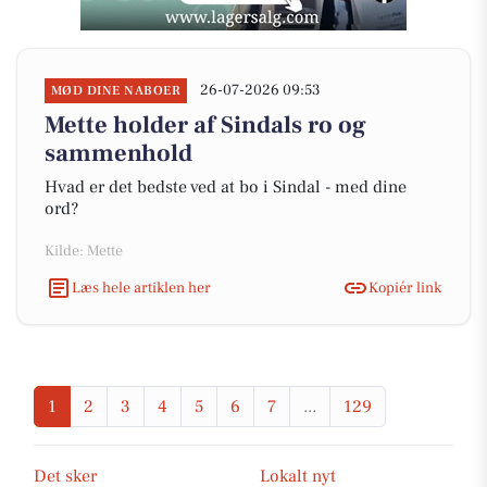
26-07-2026 09:53
MØD DINE NABOER
Mette holder af Sindals ro og
sammenhold
Hvad er det bedste ved at bo i Sindal - med dine
ord?
Kilde: Mette
Læs hele artiklen her
Kopiér link
1
2
3
4
5
6
7
...
129
Det sker
Lokalt nyt