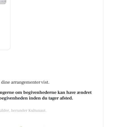
å dine arrangementer vist.
sningerne om begivenhederne kan have ændret
k begivenheden inden du tager afsted.
 kilder, herunder Kultunaut.