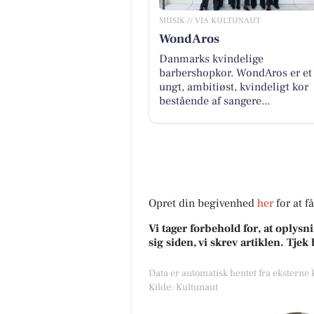
MUSIK // VIA KULTUNAUT
WondAros
Danmarks kvindelige
barbershopkor. WondAros er et
ungt, ambitiøst, kvindeligt kor
bestående af sangere...
Opret din begivenhed
her
for at f
Vi tager forbehold for, at oply
sig siden, vi skrev artiklen. Tje
Data er automatisk hentet fra eksterne
Kilde: Kultunaut