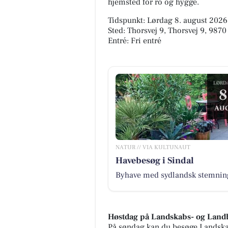
hjemsted for ro og hygge.
Tidspunkt: Lørdag 8. august 2026,
Sted: Thorsvej 9, Thorsvej 9, 9870
Entré: Fri entré
LØRD
8
AUG
NATUR // VIA KULTUNAUT
Havebesøg i Sindal
Byhave med sydlandsk stemnin
Høstdag på Landskabs- og Lan
På søndag kan du besøge Landska