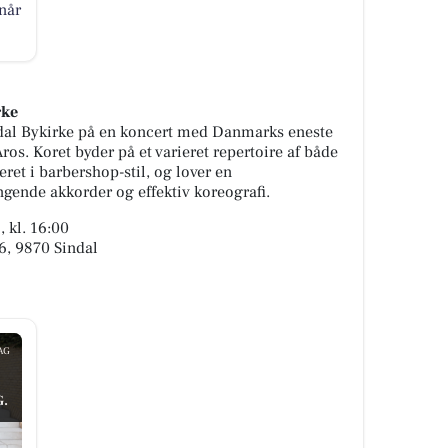
når
rke
dal Bykirke på en koncert med Danmarks eneste
s. Koret byder på et varieret repertoire af både
et i barbershop-stil, og lover en
gende akkorder og effektiv koreografi.
 kl. 16:00
6, 9870 Sindal
AG
.