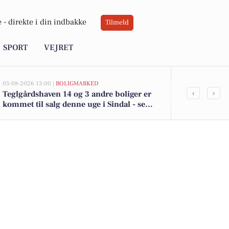
 -
direkte i din indbakke
Tilmeld
SPORT
VEJRET
05-08-2026 13:00 |
BOLIGMARKED
05-08-2026 13:00
‹
›
Teglgårdshaven 14 og 3 andre boliger er
Top 6 over dy
kommet til salg denne uge i Sindal - se
Priser op til
boligerne her.