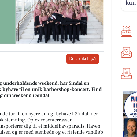
kun 
Del artikel
og underholdende weekend, har Sindal en
 byhave til en unik barbershop-koncert. Find
æg din weekend i Sindal!
de tur til en nyere anlagt byhave i Sindal, der
sk stemning. Oplev rosenterrassen,
nsporterer dig til et middelhavsparadis. Haven
oulsen og er med stenbede og et rislende vandløb