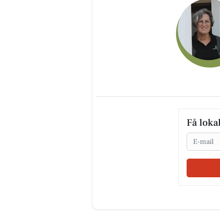
Få loka
Email