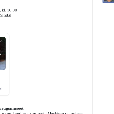
 kl. 10:00
 Sindal
AG
.
g
dbrugsmuseet
bs- og Landbrugsmuseet i Mosbjerg og opleve