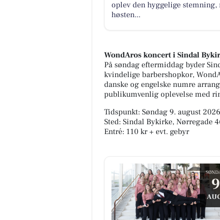
oplev den hyggelige stemning, 
høsten...
WondAros koncert i Sindal Byki
På søndag eftermiddag byder Sin
kvindelige barbershopkor, WondAro
danske og engelske numre arranger
publikumvenlig oplevelse med rin
Tidspunkt: Søndag 9. august 2026,
Sted: Sindal Bykirke, Nørregade 4
Entré: 110 kr + evt. gebyr
SØND
9
AUG