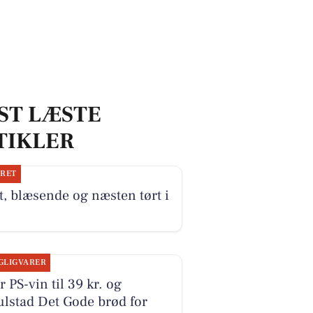
ST LÆSTE
TIKLER
JRET
, blæsende og næsten tørt i
GLIGVARER
r PS-vin til 39 kr. og
lstad Det Gode brød for