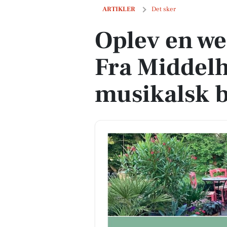
Oplev en weekend i Sindal: Fra Middel
ARTIKLER
Det sker
Oplev en we
Fra Middelh
musikalsk 