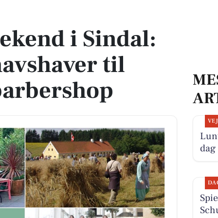
havshaver til musikalsk barbershop
ekend i Sindal:
avshaver til
ME
barbershop
AR
VE
Lunt
dag
DA
Spie
Schu