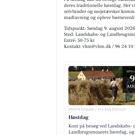
deres traditionelle høstdag. Her v
selvbinder og mejetærsker komme
madlavning og opleve børnevenlig
Tidspunkt: Søndag 9. august 2026,
Sted: Landskabs- og Landbrugsmus
Entré: 50-75 kr
Kontakt: vhm@vhm.dk / 96 24 10 
SØND
9
AUG
UDSTILLINGER // VIA KULTUNAUT
Høstdag
Kom på besøg ved Landskabs- 
Landbrugsmuseets høstdag, og