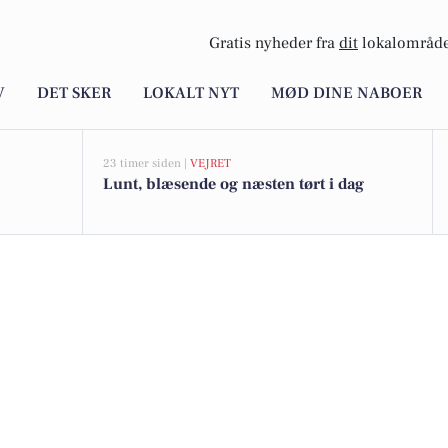
Gratis nyheder fra
dit
lokalområde
V
DET SKER
LOKALT NYT
MØD DINE NABOER
23 timer siden |
VEJRET
Lunt, blæsende og næsten tørt i dag