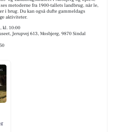
ises metoderne fra 1900-tallets landbrug, når le,
r i brug. Du kan også dufte gammeldags
e aktiviteter.
 kl. 10:00
eet, Jerupvej 613, Mosbjerg, 9870 Sindal
50
AG
.
og