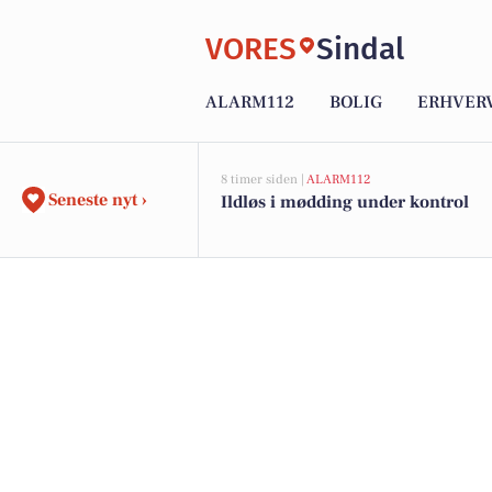
VORES
Sindal
ALARM112
BOLIG
ERHVER
8 timer siden |
ALARM112
Seneste nyt ›
Ildløs i mødding under kontrol