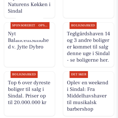
Naturens Køkken i
Sindal
SPONSORERET
OPSLAGSTAVLEN
BOLIGMARKED
Nyt fra
Teglgårdshaven 14
BalancetilSundhe
og 3 andre boliger
d v. Jytte Dybro
er kommet til salg
denne uge i Sindal
- se boligerne her.
BOLIGMARKED
DET SKER
Top 6 over dyreste
Oplev en weekend
boliger til salg i
i Sindal: Fra
Sindal. Priser op
Middelhavshaver
til 20.000.000 kr
til musikalsk
barbershop