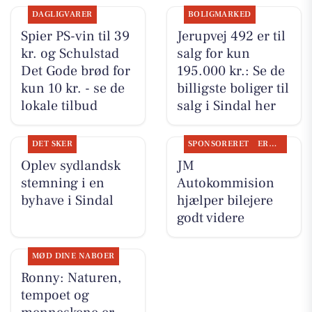
DAGLIGVARER
BOLIGMARKED
Spier PS-vin til 39
Jerupvej 492 er til
kr. og Schulstad
salg for kun
Det Gode brød for
195.000 kr.: Se de
kun 10 kr. - se de
billigste boliger til
lokale tilbud
salg i Sindal her
DET SKER
SPONSORERET
ERHVERV
Oplev sydlandsk
JM
stemning i en
Autokommision
byhave i Sindal
hjælper bilejere
godt videre
MØD DINE NABOER
Ronny: Naturen,
tempoet og