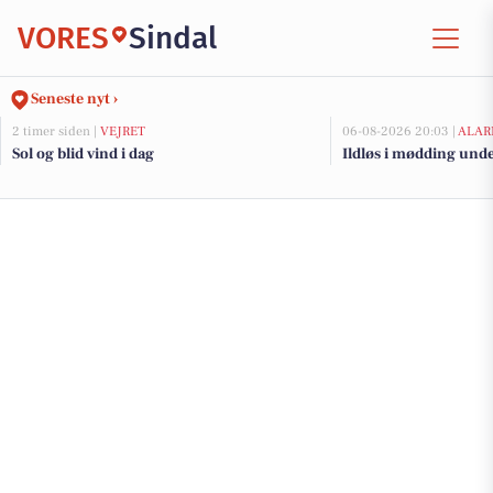
VORES
Sindal
Seneste nyt ›
2 timer siden |
VEJRET
06-08-2026 20:03 |
ALAR
Sol og blid vind i dag
Ildløs i mødding und