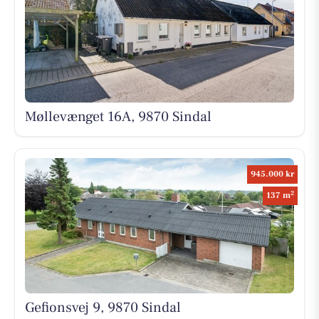
Møllevænget 16A, 9870 Sindal
945.000 kr
2
137 m
Gefionsvej 9, 9870 Sindal