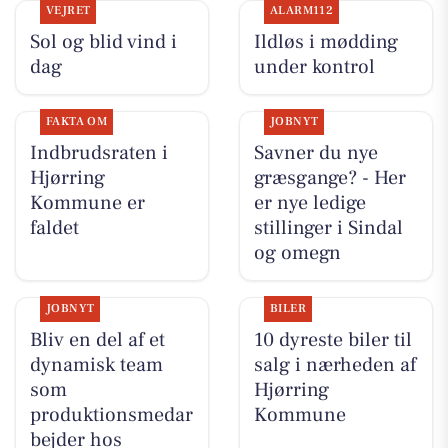
VEJRET
ALARM112
Sol og blid vind i
Ildløs i mødding
dag
under kontrol
FAKTA OM
JOBNYT
Indbrudsraten i
Savner du nye
Hjørring
græsgange? - Her
Kommune er
er nye ledige
faldet
stillinger i Sindal
og omegn
JOBNYT
BILER
Bliv en del af et
10 dyreste biler til
dynamisk team
salg i nærheden af
som
Hjørring
produktionsmedar
Kommune
bejder hos