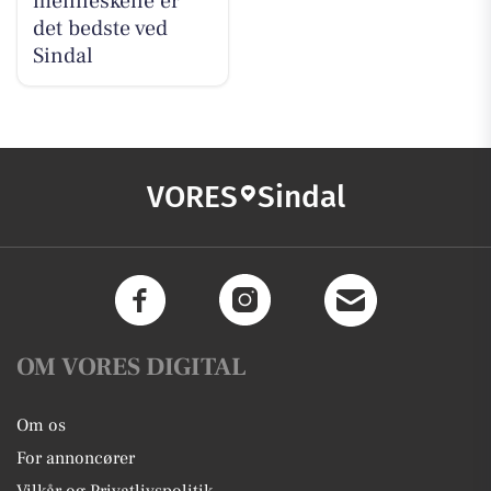
menneskene er
det bedste ved
Sindal
VORES
Sindal
OM VORES DIGITAL
Om os
For annoncører