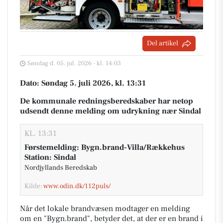
Del artikel
Søndag d. 05. jul. 2026 - kl. 14:03
Dato: Søndag 5. juli 2026, kl. 13:31
De kommunale redningsberedskaber har netop
udsendt denne melding om udrykning nær Sindal
KL. 13:31
Førstemelding: Bygn.brand-Villa/Rækkehus
Station: Sindal
Nordjyllands Beredskab
Kilde:
www.odin.dk/112puls/
Når det lokale brandvæsen modtager en melding
om en "Bygn.brand", betyder det, at der er en brand i