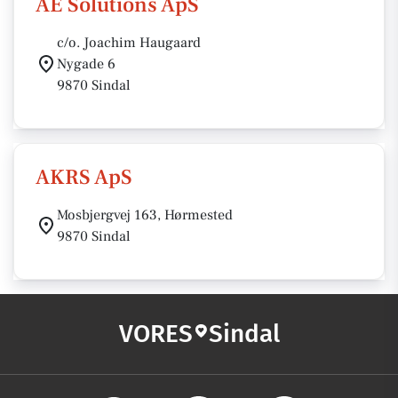
AE Solutions ApS
c/o. Joachim Haugaard
Nygade 6
9870 Sindal
AKRS ApS
Mosbjergvej 163, Hørmested
9870 Sindal
VORES
Sindal