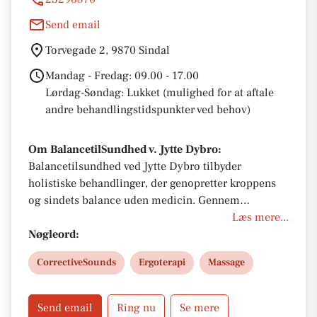
Send email
Torvegade 2, 9870 Sindal
Mandag - Fredag: 09.00 - 17.00
Lørdag-Søndag: Lukket (mulighed for at aftale
andre behandlingstidspunkter ved behov)
Om BalancetilSundhed v. Jytte Dybro:
Balancetilsundhed ved Jytte Dybro tilbyder
holistiske behandlinger, der genopretter kroppens
og sindets balance uden medicin. Gennem
Corrective Sounds, ergoterapi og massage hjælpes
Læs mere...
du til at slippe stress, angst og smerter. Få personlig
Nøgleord:
rådgivning, sundhedsfaglig støtte og
CorrectiveSounds
Ergoterapi
Massage
forløbskoordinering, der skaber energi, livsglæde
og robusthed i hverdagen.
Send email
Ring nu
Se mere