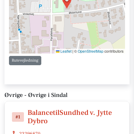
Leaflet
|
©
OpenStreetMap
contributors
Rutevejledning
Øvrige - Øvrige i Sindal
BalancetilSundhed v. Jytte
#1
Dybro
23296870