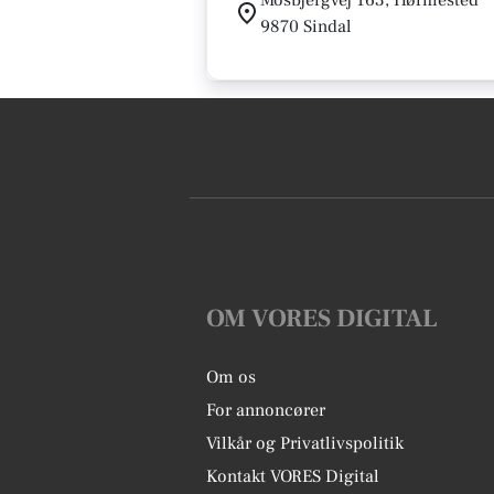
Mosbjergvej 163, Hørmested
9870 Sindal
OM VORES DIGITAL
Om os
For annoncører
Vilkår og Privatlivspolitik
Kontakt VORES Digital