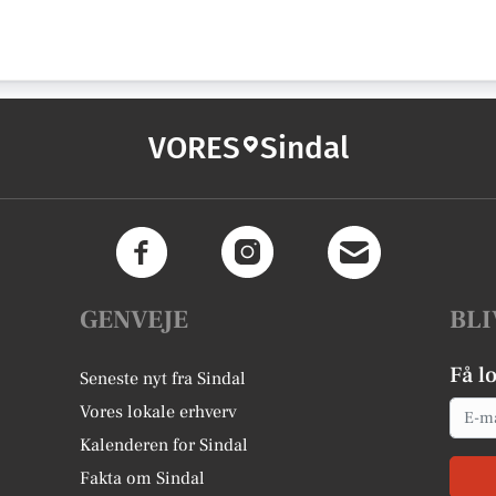
VORES
Sindal
GENVEJE
BLI
Få l
Seneste nyt fra Sindal
Email
Vores lokale erhverv
Kalenderen for Sindal
Fakta om Sindal