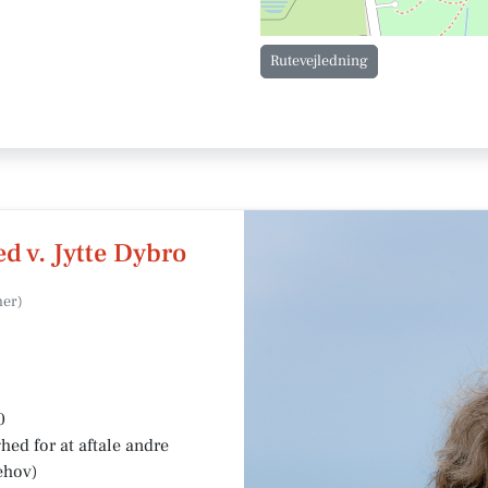
Rutevejledning
d v. Jytte Dybro
0
ed for at aftale andre
ehov)