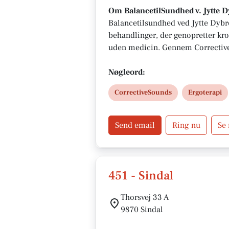
Om BalancetilSundhed v. Jytte D
Balancetilsundhed ved Jytte Dybro
behandlinger, der genopretter kr
uden medicin. Gennem Corrective
massage hjælpes du til at slippe s
personlig rådgivning, sundhedsfa
Nøgleord:
forløbskoordinering, der skaber e
CorrectiveSounds
Ergoterapi
robusthed i hverdagen.
Send email
Ring nu
Se
451 - Sindal
Thorsvej 33 A
9870 Sindal