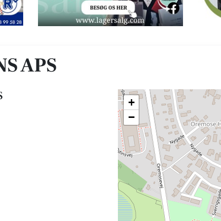
NS APS
S
+
−