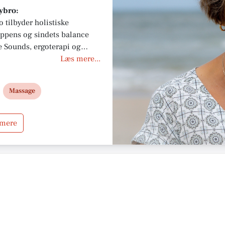
ybro:
 tilbyder holistiske
oppens og sindets balance
 Sounds, ergoterapi og
tress, angst og smerter. Få
Læs mere...
glig støtte og
nergi, livsglæde og
Massage
 mere