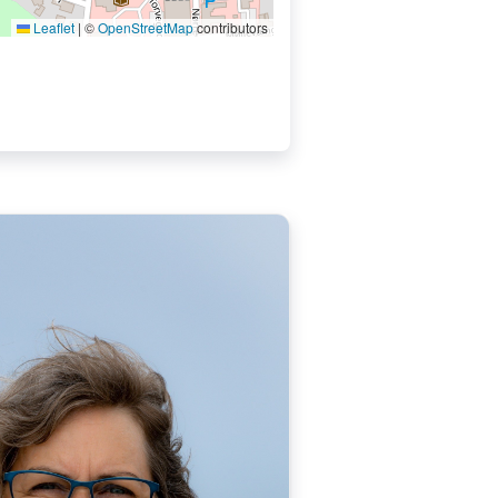
Leaflet
|
©
OpenStreetMap
contributors