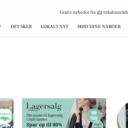
Gratis nyheder fra
dit
lokalområde
V
DET SKER
LOKALT NYT
MØD DINE NABOER