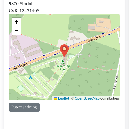
9870 Sindal
CVR: 12471408
+
−
Leaflet
|
©
OpenStreetMap
contributors
Rutevejledning