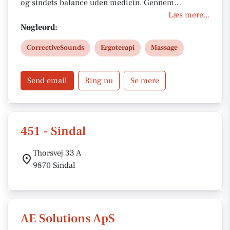
og sindets balance uden medicin. Gennem
Corrective Sounds, ergoterapi og massage hjælpes
Læs mere...
du til at slippe stress, angst og smerter. Få personlig
Nøgleord:
rådgivning, sundhedsfaglig støtte og
CorrectiveSounds
Ergoterapi
Massage
forløbskoordinering, der skaber energi, livsglæde
og robusthed i hverdagen.
Send email
Ring nu
Se mere
451 - Sindal
Thorsvej 33 A
9870 Sindal
AE Solutions ApS