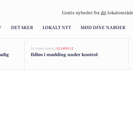
Gratis nyheder fra
dit
lokalområde
V
DET SKER
LOKALT NYT
MØD DINE NABOER
20 timer siden |
ALARM112
tadig
Ildløs i mødding under kontrol