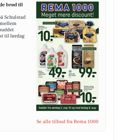
e brød til
på Schulstad
å mellem
lbuddet
t til lørdag
Se alle tilbud fra Rema 1000