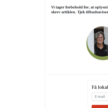
Vi tager forbehold for, at oplys
skrev artiklen. Tjek tilbudsavise
Få loka
Email