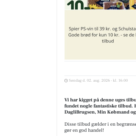
Søndag d. 02. aug. 2026 - kl. 16:00
Vi har kigget på denne uges tilb
fundet nogle fantastiske tilbud. 
DagliBrugsen, Min Købmand og
Disse tilbud gælder i en begrænse
gør en god handel!