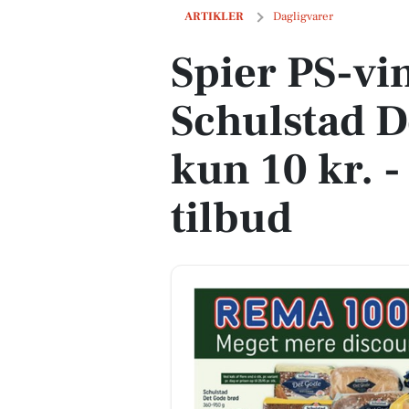
Spier PS-vin til 39 kr. og Schulstad Det
ARTIKLER
Dagligvarer
Spier PS-vin
Schulstad D
kun 10 kr. -
tilbud