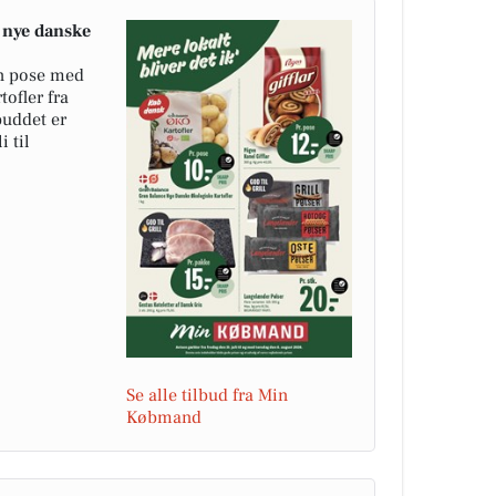
nye danske
.
n pose med
ofler fra
buddet er
i til
Se alle tilbud fra Min
Købmand