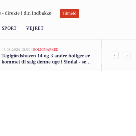
 -
direkte i din indbakke
Tilmeld
SPORT
VEJRET
05-08-2026 13:00 |
BOLIGMARKED
05-08-2026 13:00
‹
›
Teglgårdshaven 14 og 3 andre boliger er
Top 6 over dy
kommet til salg denne uge i Sindal - se
Priser op til
boligerne her.