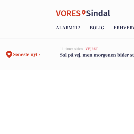
VORES
Sindal
ALARM112
BOLIG
ERHVER
11 timer siden |
VEJRET
Seneste nyt ›
Sol på vej, men morgenen bider s