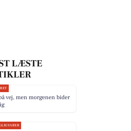
ST LÆSTE
TIKLER
JRET
på vej, men morgenen bider
ig
GLIGVARER