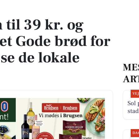
 Gode brød for kun 10 kr. - se de lokale tilbud
 til 39 kr. og
et Gode brød for
 se de lokale
ME
AR
VE
Sol 
stad
DA