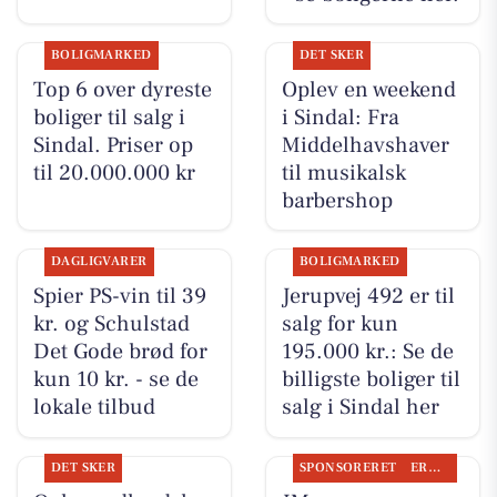
BOLIGMARKED
DET SKER
Top 6 over dyreste
Oplev en weekend
boliger til salg i
i Sindal: Fra
Sindal. Priser op
Middelhavshaver
til 20.000.000 kr
til musikalsk
barbershop
DAGLIGVARER
BOLIGMARKED
Spier PS-vin til 39
Jerupvej 492 er til
kr. og Schulstad
salg for kun
Det Gode brød for
195.000 kr.: Se de
kun 10 kr. - se de
billigste boliger til
lokale tilbud
salg i Sindal her
DET SKER
SPONSORERET
ERHVERV