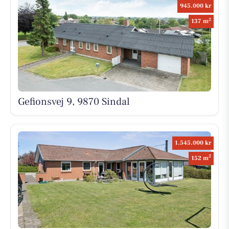
945.000 kr
2
137 m
Gefionsvej 9, 9870 Sindal
1.545.000 kr
2
152 m