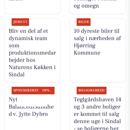
og omegn
JOBNYT
BILER
Bliv en del af et
10 dyreste biler til
dynamisk team
salg i nærheden af
som
Hjørring
produktionsmedar
Kommune
bejder hos
Naturens Køkken i
Sindal
SPONSORERET
OPSLAGSTAVLEN
BOLIGMARKED
Nyt fra
Teglgårdshaven 14
BalancetilSundhe
og 3 andre boliger
d v. Jytte Dybro
er kommet til salg
denne uge i Sindal
- se boligerne her.