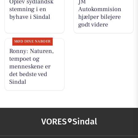
Oplev sydlandsk
JM
stemning i en
Autokommision
byhave i Sindal
hjælper bilejere
godt videre
MØD DINE NABOER
Ronny: Naturen,
tempoet og
menneskene er
det bedste ved
Sindal
VORES
Sindal