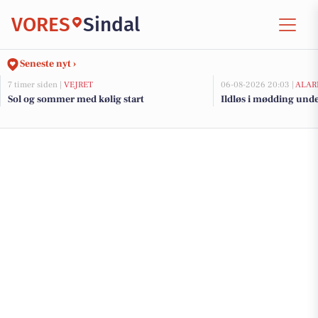
VORES
Sindal
Seneste nyt ›
7 timer siden |
VEJRET
06-08-2026 20:03 |
ALAR
Sol og sommer med kølig start
Ildløs i mødding und