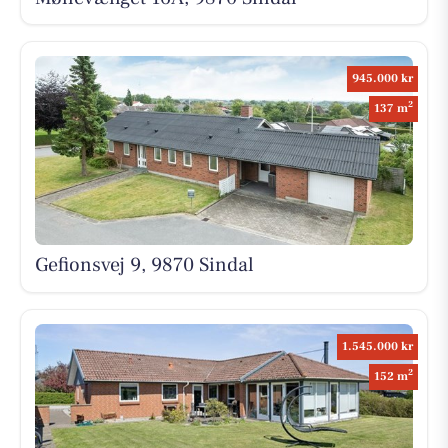
945.000 kr
2
137 m
Gefionsvej 9, 9870 Sindal
1.545.000 kr
2
152 m