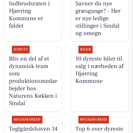
Indbrudsraten i
Savner du nye
Hjørring
græsgange? - Her
Kommune er
er nye ledige
faldet
stillinger i Sindal
og omegn
JOBNYT
BILER
Bliv en del af et
10 dyreste biler til
dynamisk team
salg i nærheden af
som
Hjørring
produktionsmedar
Kommune
bejder hos
Naturens Køkken i
Sindal
BOLIGMARKED
BOLIGMARKED
Teglgårdshaven 14
Top 6 over dyreste