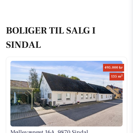
BOLIGER TIL SALG I
SINDAL
495.000 kr
2
135 m
Møllevænget 16A, 9870 Sindal