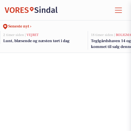
VORES
Sindal
Seneste nyt ›
2 timer siden |
VEJRET
18 timer siden |
BOLIGM
Lunt, blæsende og næsten tørt i dag
Teglgårdshaven 14 og 
kommet til salg denne 
boligerne her.