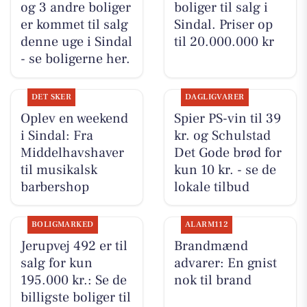
og 3 andre boliger
boliger til salg i
er kommet til salg
Sindal. Priser op
denne uge i Sindal
til 20.000.000 kr
- se boligerne her.
DET SKER
DAGLIGVARER
Oplev en weekend
Spier PS-vin til 39
i Sindal: Fra
kr. og Schulstad
Middelhavshaver
Det Gode brød for
til musikalsk
kun 10 kr. - se de
barbershop
lokale tilbud
BOLIGMARKED
ALARM112
Jerupvej 492 er til
Brandmænd
salg for kun
advarer: En gnist
195.000 kr.: Se de
nok til brand
billigste boliger til