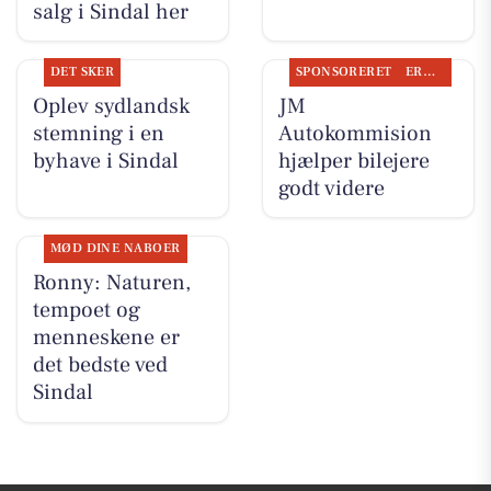
salg i Sindal her
DET SKER
SPONSORERET
ERHVERV
Oplev sydlandsk
JM
stemning i en
Autokommision
byhave i Sindal
hjælper bilejere
godt videre
MØD DINE NABOER
Ronny: Naturen,
tempoet og
menneskene er
det bedste ved
Sindal