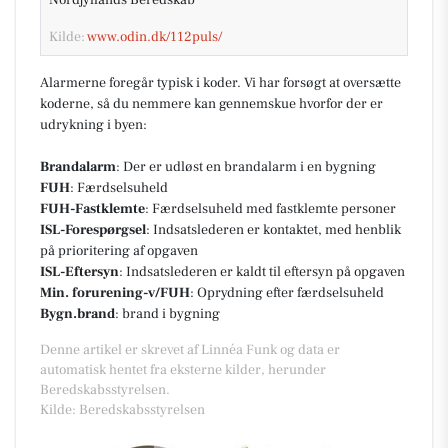
Kilde:
www.odin.dk/112puls/
Alarmerne foregår typisk i koder. Vi har forsøgt at oversætte
koderne, så du nemmere kan gennemskue hvorfor der er
udrykning i byen:
Brandalarm
: Der er udløst en brandalarm i en bygning
FUH
: Færdselsuheld
FUH-Fastklemte
: Færdselsuheld med fastklemte personer
ISL-Forespørgsel
: Indsatslederen er kontaktet, med henblik
på prioritering af opgaven
ISL-Eftersyn
: Indsatslederen er kaldt til eftersyn på opgaven
Min. forurening-v/FUH
: Oprydning efter færdselsuheld
Bygn.brand
: brand i bygning
Denne artikel er skrevet af Linnéa Funk og data er
automatisk hentet fra eksterne kilder, herunder
Beredskabsstyrelsen.
Kilde: Beredskabsstyrelsen