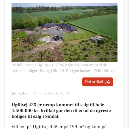
På billedet ses Ugiltvej 425 9870 Sindal, som er en af de
dyreste boliger til salg i Sindal. Boligen koster 4.500.000 kr.
Del artikel
Tirsdag d. 07. jul. 2026 - kl. 13:00
Ugiltvej 425 er netop kommet til salg til hele
4.500.000 kr, hvilket gør den til en af de dyreste
boliger til salg i Sindal.
Villaen på Ugiltvej 425 er på 199 m² og kom på