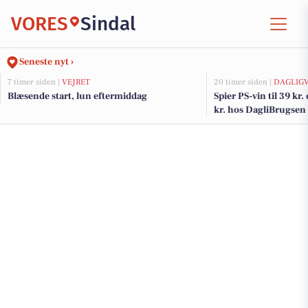
VORES
Sindal
Seneste nyt ›
7 timer siden |
VEJRET
20 timer siden |
DAGLIG
Blæsende start, lun eftermiddag
Spier PS-vin til 39 kr.
kr. hos DagliBrugsen