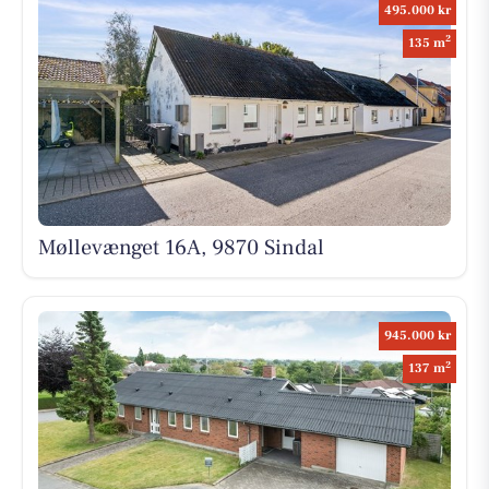
495.000 kr
2
135 m
Møllevænget 16A, 9870 Sindal
945.000 kr
2
137 m