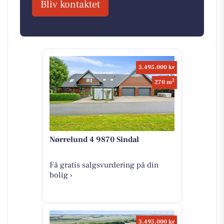
Bliv kontaktet
3.495.000 kr
2
270 m
Nørrelund 4 9870 Sindal
Få gratis salgsvurdering på din
bolig ›
3.495.000 kr