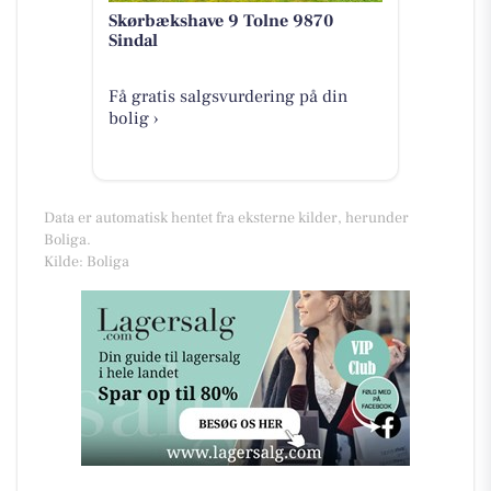
Skørbækshave 9 Tolne 9870
Sindal
Få gratis salgsvurdering på din
bolig ›
Data er automatisk hentet fra eksterne kilder, herunder
Boliga.
Kilde: Boliga