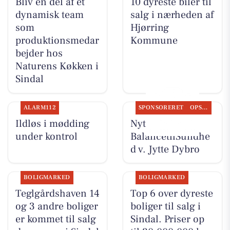
Bliv en del af et
10 dyreste biler til
dynamisk team
salg i nærheden af
som
Hjørring
produktionsmedar
Kommune
bejder hos
Naturens Køkken i
Sindal
ALARM112
SPONSORERET
OPSLAGSTAVLEN
Ildløs i mødding
Nyt fra
under kontrol
BalancetilSundhe
d v. Jytte Dybro
BOLIGMARKED
BOLIGMARKED
Teglgårdshaven 14
Top 6 over dyreste
og 3 andre boliger
boliger til salg i
er kommet til salg
Sindal. Priser op