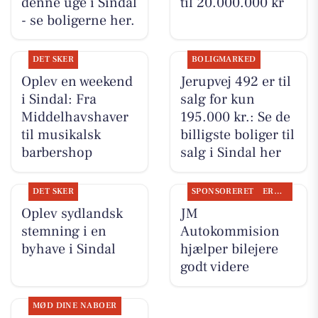
denne uge i Sindal
til 20.000.000 kr
- se boligerne her.
DET SKER
BOLIGMARKED
Oplev en weekend
Jerupvej 492 er til
i Sindal: Fra
salg for kun
Middelhavshaver
195.000 kr.: Se de
til musikalsk
billigste boliger til
barbershop
salg i Sindal her
DET SKER
SPONSORERET
ERHVERV
Oplev sydlandsk
JM
stemning i en
Autokommision
byhave i Sindal
hjælper bilejere
godt videre
MØD DINE NABOER