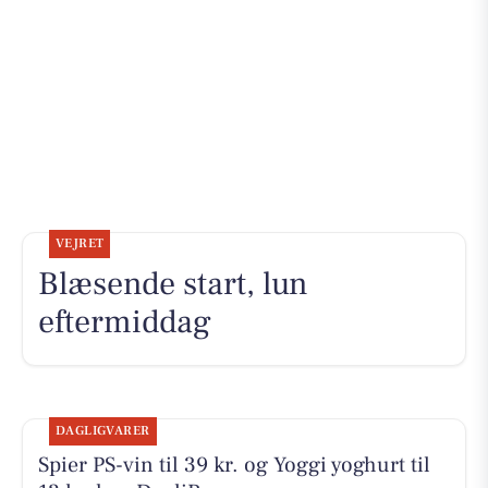
VEJRET
Blæsende start, lun
eftermiddag
DAGLIGVARER
Spier PS-vin til 39 kr. og Yoggi yoghurt til