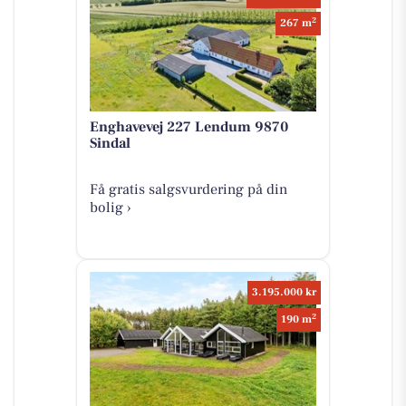
2
267 m
Enghavevej 227 Lendum 9870
Sindal
Få gratis salgsvurdering på din
bolig ›
3.195.000 kr
2
190 m