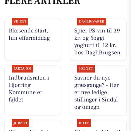
FLERE ARTIKLER
VEJRET
DAGLIGVARER
Blæsende start,
Spier PS-vin til 39
lun eftermiddag
kr. og Yoggi
yoghurt til 12 kr.
hos DagliBrugsen
FAKTA OM
JOBNYT
Indbrudsraten i
Savner du nye
Hjørring
græsgange? - Her
Kommune er
er nye ledige
faldet
stillinger i Sindal
og omegn
JOBNYT
BILER