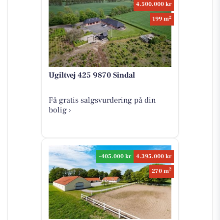
4.500.000 kr
2
199 m
Ugiltvej 425 9870 Sindal
Få gratis salgsvurdering på din
bolig ›
-405.000 kr
4.395.000 kr
2
270 m