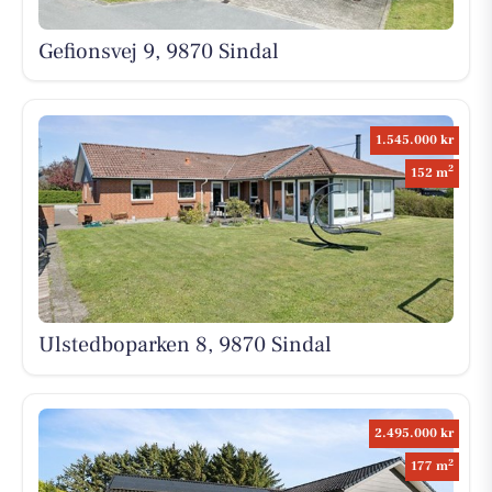
Gefionsvej 9, 9870 Sindal
1.545.000 kr
2
152 m
Ulstedboparken 8, 9870 Sindal
2.495.000 kr
2
177 m