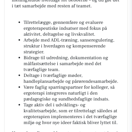
meningsfulde hverdage for beboerne – og du gør det
i tæt samarbejde med resten af teamet.
Tilrettelægge, gennemføre og evaluere
ergoterapeutiske indsatser med fokus på
aktivitet, deltagelse og livskvalitet.
Arbejde med ADL-træning, sanseregulering,
struktur i hverdagen og kompenserende
strategier.
Bidrage til udredning, dokumentation og
målfastsættelse i samarbejde med det
tværfaglige team.
Deltage i tværfaglige møder,
handleplansarbejde og pårørendesamarbejde.
Være faglig sparringspartner for kolleger, så
ergoterapi integreres naturligt i den
pædagogiske og sundhedsfaglige indsats.
Tage aktiv del i udviklings- og
kvalitetsarbejde, som er tilrettelagt således at
ergoterapien implementeres i det tværfaglige
miljø og hvor nye ideer faktisk bliver lyttet til.