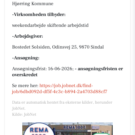
Hjørring Kommune
-Virksomheden tilbyder:
weekendarbejde skiftende arbejdstid
-Arbejdsgiver:
Bostedet Solsiden, Odinsvej 25, 9870 Sindal
-Ansøgning:
Ansøgningsfrist: 16-06-2026;
- ansøgningsfristen er
overskredet
Se mere her:
https://job.jobnet.dk/find-
job/6dbd092d-df5f-4c3c-b894-2a4703d88cf7
Data er automatisk hentet fra eksterne kilder, herunder
JobNet.
Kilde: JobNet