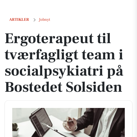
Ergoterapeut til tværfagligt team i socialpsykiatri på Bostedet Solside
ARTIKLER
Jobnyt
Ergoterapeut til
tværfagligt team i
socialpsykiatri på
Bostedet Solsiden