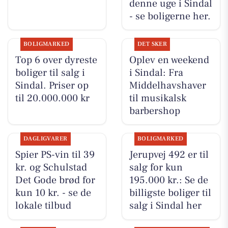
denne uge i Sindal
- se boligerne her.
BOLIGMARKED
DET SKER
Top 6 over dyreste
Oplev en weekend
boliger til salg i
i Sindal: Fra
Sindal. Priser op
Middelhavshaver
til 20.000.000 kr
til musikalsk
barbershop
DAGLIGVARER
BOLIGMARKED
Spier PS-vin til 39
Jerupvej 492 er til
kr. og Schulstad
salg for kun
Det Gode brød for
195.000 kr.: Se de
kun 10 kr. - se de
billigste boliger til
lokale tilbud
salg i Sindal her