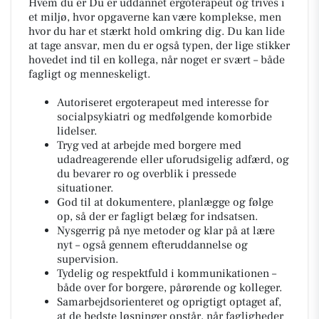
Hvem du er Du er uddannet ergoterapeut og trives i
et miljø, hvor opgaverne kan være komplekse, men
hvor du har et stærkt hold omkring dig. Du kan lide
at tage ansvar, men du er også typen, der lige stikker
hovedet ind til en kollega, når noget er svært – både
fagligt og menneskeligt.
Autoriseret ergoterapeut med interesse for
socialpsykiatri og medfølgende komorbide
lidelser.
Tryg ved at arbejde med borgere med
udadreagerende eller uforudsigelig adfærd, og
du bevarer ro og overblik i pressede
situationer.
God til at dokumentere, planlægge og følge
op, så der er fagligt belæg for indsatsen.
Nysgerrig på nye metoder og klar på at lære
nyt – også gennem efteruddannelse og
supervision.
Tydelig og respektfuld i kommunikationen –
både over for borgere, pårørende og kolleger.
Samarbejdsorienteret og oprigtigt optaget af,
at de bedste løsninger opstår, når fagligheder