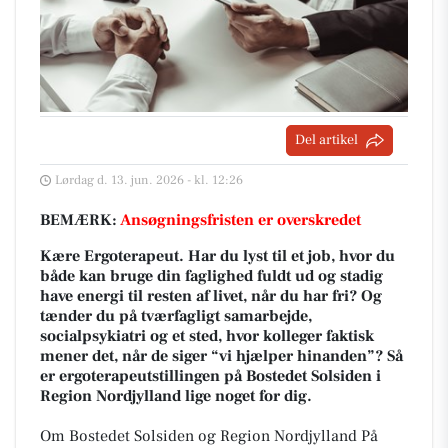
Del artikel
Lørdag d. 13. jun. 2026 - kl. 12:26
BEMÆRK:
Ansøgningsfristen er overskredet
Kære Ergoterapeut. Har du lyst til et job, hvor du
både kan bruge din faglighed fuldt ud og stadig
have energi til resten af livet, når du har fri? Og
tænder du på tværfagligt samarbejde,
socialpsykiatri og et sted, hvor kolleger faktisk
mener det, når de siger “vi hjælper hinanden”? Så
er ergoterapeutstillingen på Bostedet Solsiden i
Region Nordjylland lige noget for dig.
Om Bostedet Solsiden og Region Nordjylland På