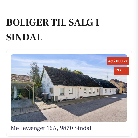
BOLIGER TIL SALG I
SINDAL
495.000 kr
2
135 m
Møllevænget 16A, 9870 Sindal