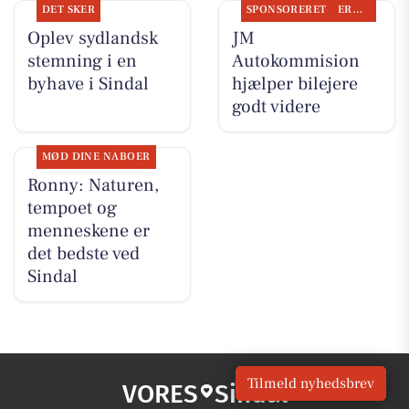
DET SKER
SPONSORERET
ERHVERV
Oplev sydlandsk
JM
stemning i en
Autokommision
byhave i Sindal
hjælper bilejere
godt videre
MØD DINE NABOER
Ronny: Naturen,
tempoet og
menneskene er
det bedste ved
Sindal
Tilmeld nyhedsbrev
VORES
Sindal