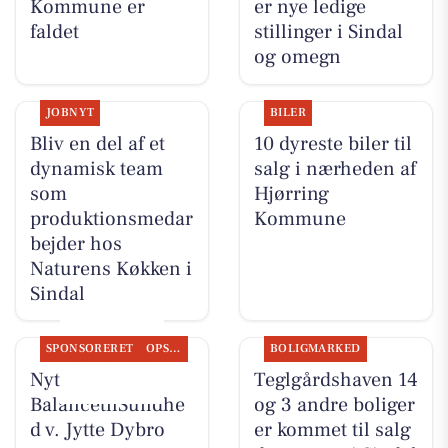
Kommune er
er nye ledige
faldet
stillinger i Sindal
og omegn
JOBNYT
BILER
Bliv en del af et
10 dyreste biler til
dynamisk team
salg i nærheden af
som
Hjørring
produktionsmedar
Kommune
bejder hos
Naturens Køkken i
Sindal
SPONSORERET
OPSLAGSTAVLEN
BOLIGMARKED
Nyt fra
Teglgårdshaven 14
BalancetilSundhe
og 3 andre boliger
d v. Jytte Dybro
er kommet til salg