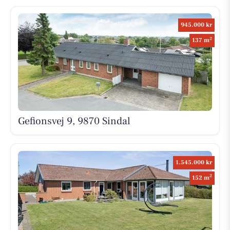
945.000 kr
2
137 m
Gefionsvej 9, 9870 Sindal
1.545.000 kr
2
152 m