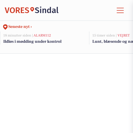
VORES
Sindal
Seneste nyt ›
18 minutter siden |
ALARM112
15 timer siden |
VEJRET
Ildløs i mødding under kontrol
Lunt, blæsende og næs