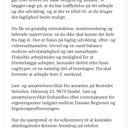
gør livet lettere for både borgere og ansatte. Vi
lægger vægt på, at du har indflydelse på dit arbejde
og din udvikling, og at der er tillid til, at du bruger
din faglighed bedst muligt.
Du får en grundig introduktion, mentorordning og
løbende supervision, så du ikke skal kunne det hele
fra dag ét. Der er fokus på faglig udvikling, efter- og
videreuddannelse, trivsel og en sund balance
mellem selvstændighed og tæt samarbejde.
Fleksible arbejdstider og mulighed for at
tilrettelægge arbejdet, herunder deltid eller faste
vagttyper, er en naturlig del af hverdagen. Du skal
forvente at arbejde hver 2. weekend.
Løn- og ansættelsesvilkår Du ansættes på Bostedet
Solsiden, Odinsvej 25, 9870 Sindal. Løn og
ansættelsesvilkår forhandles efter overenskomst for
ergoterapeuter indgået mellem Danske Regioner og
Ergoterapeutforeningen.
Har du spørgsmål er du velkommen til at kontakte
afdelingsleder Kristine Arendrup på telefon