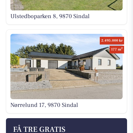
Ulstedboparken 8, 9870 Sindal
2.495.000 kr
2
177 m
Nørrelund 17, 9870 Sindal
FÅ TRE GRATIS