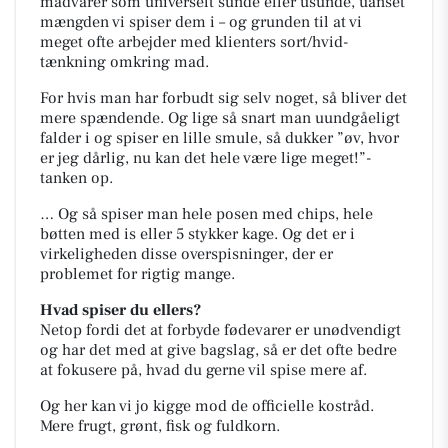
madvarer som universelt sunde eller usunde, uanset
mængden vi spiser dem i – og grunden til at vi
meget ofte arbejder med klienters sort/hvid-
tænkning omkring mad.
For hvis man har forbudt sig selv noget, så bliver det
mere spændende. Og lige så snart man uundgåeligt
falder i og spiser en lille smule, så dukker ”øv, hvor
er jeg dårlig, nu kan det hele være lige meget!”-
tanken op.
… Og så spiser man hele posen med chips, hele
bøtten med is eller 5 stykker kage. Og det er i
virkeligheden disse overspisninger, der er
problemet for rigtig mange.
Hvad spiser du ellers?
Netop fordi det at forbyde fødevarer er unødvendigt
og har det med at give bagslag, så er det ofte bedre
at fokusere på, hvad du gerne vil spise mere af.
Og her kan vi jo kigge mod de officielle kostråd.
Mere frugt, grønt, fisk og fuldkorn.