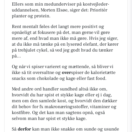
Ellers som min medunderviser på kostvejleder-
uddannelsen, Morten Elsøe, siger det: Prioritér
planter og protein.
Rent mentalt føles det langt mere positivt og
opnåeligt at fokusere på det, man gerne vil gøre
mere af, end hvad man ikke må gøre. Hvis jeg siger,
at du ikke må tænke på en lyserød elefant, der kører
på trehjulet cykel, så ved jeg godt hvad du tænker
på…
Og når vi spiser varieret og mættende, så bliver vi
ikke så tit oversultne og
over
spiser de kalorietætte
snacks som chokolade og kage eller fast food.
Med andre ord handler sundhed altså ikke om,
hvorvidt du har spist et stykke kage eller ej i dag,
men om den samlede kost, og hvorvidt den dækker
dit behov for fx makronæringsstoffer, vitaminer og
kostfibre. Og det kan man sagtens opnå, også
selvom man har spist et stykke kage.
Så
derfor
kan man ikke snakke om sunde og usunde