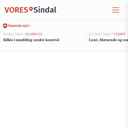
VORES
Sindal
Seneste nyt ›
8 timer siden |
ALARM112
23 timer siden |
VEJRET
Ildløs i mødding under kontrol
Lunt, blæsende og næs