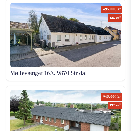
495.000 kr
2
135 m
Møllevænget 16A, 9870 Sindal
945.000 kr
2
137 m