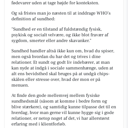
fødevarer uden at tage højde for konteksten.
Og så fristes man jo næsten til at inddrage WHO’s
definition af sundhed:
"Sundhed er en tilstand af fuldstændig fysisk,
psykisk og socialt velvære, og ikke blot fravær af
sygdom, smerter eller andre skavanker."
Sundhed handler altså ikke kun om, hvad du spiser,
men også hvordan du har det og trives i dine
relationer. Et sundt og godt liv indebærer, at man
kan nyde at indgå i sociale sammenhænge, uden at
alt ens bevidsthed skal bruges på at undgå chips-
skålen eller stresse over, hvad der mon er på
menuen.
At finde den gode mellemvej mellem fysiske
sundhedsmål (såsom at komme i bedre form og
blive stærkere), og samtidig kunne tilpasse det til en
hverdag, hvor man gerne vil kunne hygge sig i gode
relationer, er netop noget af det, vi har allerstørst
erfaring med i klientforløb.