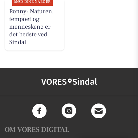
MØD DINE NABOER
Ronny: Naturen,
tempoet og
menneskene er
det bedste ved
Sindal
VORES
Sindal
OM VORES DIGITAL