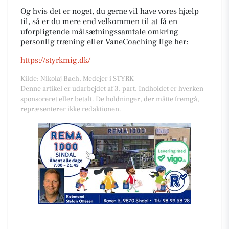
Og hvis det er noget, du gerne vil have vores hjælp
til, så er du mere end velkommen til at få en
uforpligtende målsætningssamtale omkring
personlig træning eller VaneCoaching lige her:
https://styrkmig.dk/
Kilde: Nikolaj Bach, Medejer i STYRK
Denne artikel er udarbejdet af 3. part. Indholdet er hverken
sponsoreret eller betalt. De holdninger, der måtte fremgå,
repræsenterer ikke redaktionen.