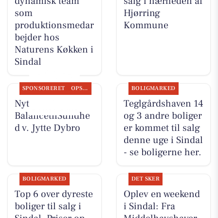
dynamisk team
salg i nærheden af
som
Hjørring
produktionsmedar
Kommune
bejder hos
Naturens Køkken i
Sindal
SPONSORERET
OPSLAGSTAVLEN
BOLIGMARKED
Nyt fra
Teglgårdshaven 14
BalancetilSundhe
og 3 andre boliger
d v. Jytte Dybro
er kommet til salg
denne uge i Sindal
- se boligerne her.
BOLIGMARKED
DET SKER
Top 6 over dyreste
Oplev en weekend
boliger til salg i
i Sindal: Fra