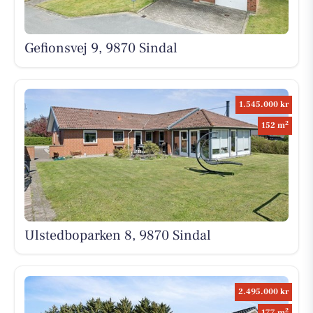
Gefionsvej 9, 9870 Sindal
1.545.000 kr
2
152 m
Ulstedboparken 8, 9870 Sindal
2.495.000 kr
2
177 m