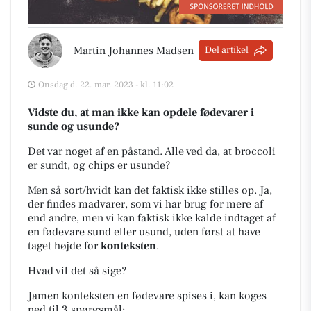
Martin Johannes Madsen
Del artikel
Onsdag d. 22. mar. 2023 - kl. 11:02
Vidste du, at man ikke kan opdele fødevarer i
sunde og usunde?
Det var noget af en påstand. Alle ved da, at broccoli
er sundt, og chips er usunde?
Men så sort/hvidt kan det faktisk ikke stilles op. Ja,
der findes madvarer, som vi har brug for mere af
end andre, men vi kan faktisk ikke kalde indtaget af
en fødevare sund eller usund, uden først at have
taget højde for
konteksten
.
Hvad vil det så sige?
Jamen konteksten en fødevare spises i, kan koges
ned til 3 spørgsmål: