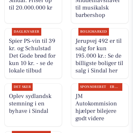
Sindal. Priser op
Middelhavshaver
til 20.000.000 kr
til musikalsk
barbershop
DAGLIGVARER
BOLIGMARKED
Spier PS-vin til 39
Jerupvej 492 er til
kr. og Schulstad
salg for kun
Det Gode brød for
195.000 kr.: Se de
kun 10 kr. - se de
billigste boliger til
lokale tilbud
salg i Sindal her
DET SKER
SPONSORERET
ERHVERV
Oplev sydlandsk
JM
stemning i en
Autokommision
byhave i Sindal
hjælper bilejere
godt videre