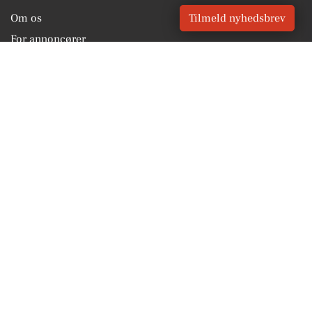
Om os
Tilmeld nyhedsbrev
For annoncører
Vilkår og Privatlivspolitik
Kontakt VORES Digital
Administrer samtykke
GENVEJE
Seneste nyt fra Sindal
Vores lokale erhverv
Kalenderen for Sindal
Fakta om Sindal
Erhvervsartikler
Hjørring Kommune
Få en gratis salgsvurdering