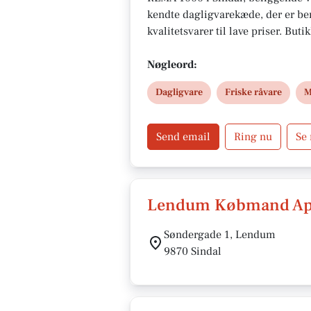
kendte dagligvarekæde, der er ber
kvalitetsvarer til lave priser. But
Stefan Ottesen, er åben hver dag fra
gør det praktisk for kunderne at 
Nøgleord:
Med fokus på friskhed, kvalitet 
Dagligvare
Friske råvare
M
1000 i Sindal et populært valg bl
Send email
Ring nu
Se
Lendum Købmand A
Søndergade 1, Lendum
9870 Sindal