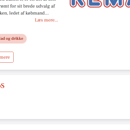
ømt for sit brede udvalg af
ikken, ledet af købmand
 kl. 7.00 til 21.45, hvilket
Læs mere...
handle, når det passer dem.
og god kundeservice er REMA
ad og drikke
andt de lokale indbyggere.
 mere
pS