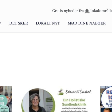
Gratis nyheder fra
dit
lokalområde
V
DET SKER
LOKALT NYT
MØD DINE NABOER