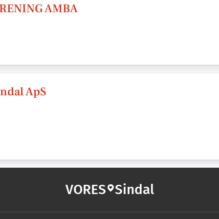
RENING AMBA
indal ApS
VORES
Sindal