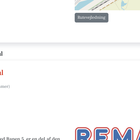
Rutevejledning
l
l
d Banen 5, er en del af den