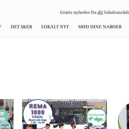
Gratis nyheder fra
dit
lokalområde
V
DET SKER
LOKALT NYT
MØD DINE NABOER