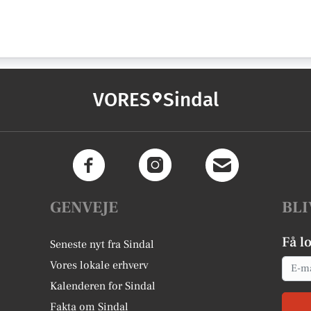
VORES
Sindal
GENVEJE
BLI
Få l
Seneste nyt fra Sindal
Email
Vores lokale erhverv
Kalenderen for Sindal
Fakta om Sindal