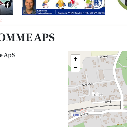
al
OMME APS
e ApS
+
−