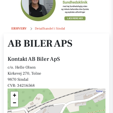
AB Biler ApS
ERHVERV
Detailhandel i Sindal
AB BILER APS
Kontakt AB Biler ApS
c/o. Helle Olsen
Kirkevej 270, Tolne
9870 Sindal
CVR: 34216568
+
−