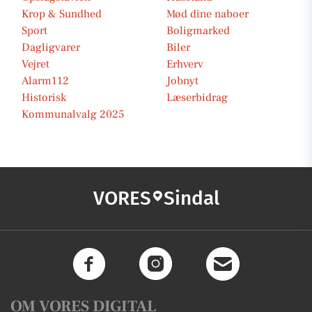
Krop & Sundhed
Mød dine naboer
Sport
Boligmarked
Dagligvarer
Biler
Vejret
Erhverv
Alarm112
Jobnyt
Historisk
Læserbidrag
Kommunalvalg 2025
VORES
Sindal
OM VORES DIGITAL