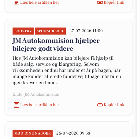
Læs hele artiklen her
Kopiér link
27-07-2026 11:00
ERHVERV
SPONSORERET
JM Autokommision hjælper
bilejere godt videre
Hos JM Autokommision kan bilejere få hjælp til
både salg, service og klargøring. Selvom
virksomheden endnu har under et år på bagen, har
mange kunder allerede fundet vej tilbage, når bilen
igen kræver en hånd.
Kilde: JM Autokommision
Læs hele artiklen her
Kopiér link
26-07-2026 09:58
MØD DINE NABOER