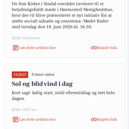
De fem Kirker i Sindal-området inviterer til et
betydningsfuldt møde i Hørmested Menighedshus,
hvor der vil blive præsenteret et nyt initiativ for at
støtte socialt udsatte og ensomme. Mødet finder
sted torsdag den 18. juni 2026 kl. 16.30.
Kilde: Kultunaut
Læs hele artiklen her
Kopiér link
8 timer siden
VEJRET
Sol og blid vind i dag
Kort sagt: kølig start, mild eftermiddag og tørt hele
dagen.
Kilde: MET.no
Læs hele artiklen her
Kopiér link