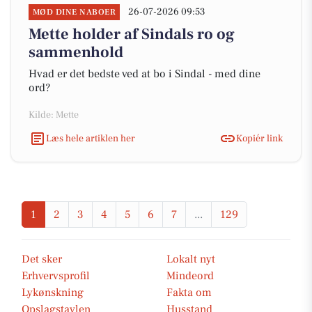
26-07-2026 09:53
MØD DINE NABOER
Mette holder af Sindals ro og
sammenhold
Hvad er det bedste ved at bo i Sindal - med dine
ord?
Kilde: Mette
Læs hele artiklen her
Kopiér link
1
2
3
4
5
6
7
...
129
Det sker
Lokalt nyt
Erhvervsprofil
Mindeord
Lykønskning
Fakta om
Opslagstavlen
Husstand