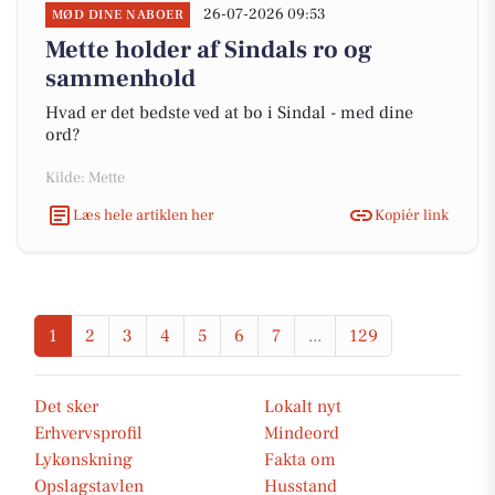
26-07-2026 09:53
MØD DINE NABOER
Mette holder af Sindals ro og
sammenhold
Hvad er det bedste ved at bo i Sindal - med dine
ord?
Kilde: Mette
Læs hele artiklen her
Kopiér link
1
2
3
4
5
6
7
...
129
Det sker
Lokalt nyt
Erhvervsprofil
Mindeord
Lykønskning
Fakta om
Opslagstavlen
Husstand