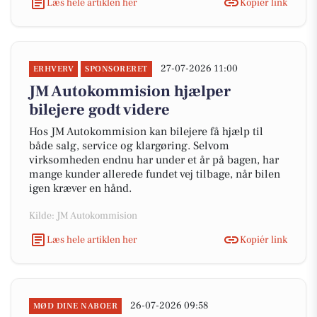
Læs hele artiklen her
Kopiér link
27-07-2026 11:00
ERHVERV
SPONSORERET
JM Autokommision hjælper
bilejere godt videre
Hos JM Autokommision kan bilejere få hjælp til
både salg, service og klargøring. Selvom
virksomheden endnu har under et år på bagen, har
mange kunder allerede fundet vej tilbage, når bilen
igen kræver en hånd.
Kilde: JM Autokommision
Læs hele artiklen her
Kopiér link
26-07-2026 09:58
MØD DINE NABOER