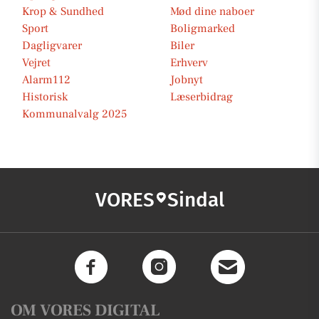
Krop & Sundhed
Mød dine naboer
Sport
Boligmarked
Dagligvarer
Biler
Vejret
Erhverv
Alarm112
Jobnyt
Historisk
Læserbidrag
Kommunalvalg 2025
VORES
Sindal
OM VORES DIGITAL